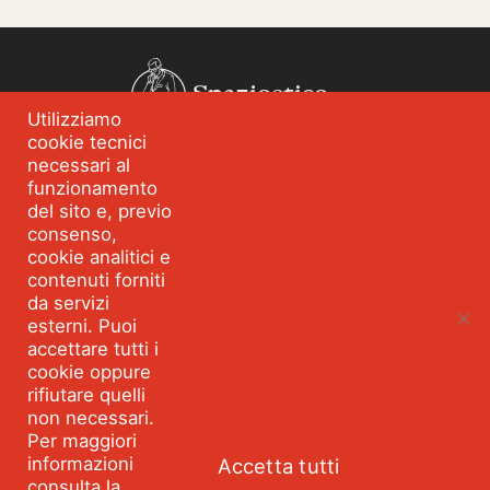
Spazioetico
Utilizziamo
cookie tecnici
Chi siamo
Analisi dei fabbisogni
necessari al
funzionamento
Blog
Eventi
del sito e, previo
Servizi
Formazione per
consenso,
l’integrità
cookie analitici e
contenuti forniti
Strumenti e percorsi
Risorse
da servizi
esterni. Puoi
Parla con Spazioetico
accettare tutti i
cookie oppure
rifiutare quelli
Seguici:
Facebook
Linkedin
Youtube
Twitter
non necessari.
©2026 SPAZIOETICO ASSOCIAZIONE PROFESSIONALE - Tutti
Per maggiori
i diritti riservati Partita IVA 10495360967 VIA MONTEGANI 1
informazioni
Accetta tutti
MILANO
consulta la