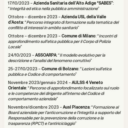
17/10/2023 –
Azienda Sanitaria dell’Alto Adige “SABES”
:
“
Integrità ed etica nella pubblica amministrazione
”
Ottobre – dicembre 2023 –
Azienda USL della Valle
d’Aosta
: “
Percorso integrato di formazione sulla tematica del
conflitto di interessi in ambito sanitario
”
Ottobre – dicembre 2023 –
Comune di Milano
: “
Incontri di
approfondimento sull’etica pubblica per il Corpo di Polizia
Locale
”
24/10/2023 –
ASSOARPA
: “
Il modello evolutivo per la
descrizione e l’analisi del fenomeno corruttivo
”
25-27/10/2023 –
Comune di Bolzano
: “
Lezioni sull’etica
pubblica e Codice di comportamento
”
Novembre 2023/gennaio 2024 –
AULSS 4 Veneto
Orientale
: “
Percorso di approfondimento focalizzato sul ruolo
e le competenze del dirigente all’interno del Codice di
comportamento aziendale
”
Novembre/dicembre 2023 –
Ausl Piacenza
: “
Formazione al
Board aziendale per l’anticorruzione e l’integrità a supporto del
Responsabile per la prevenzione della corruzione e la
trasparenza (RPCT) e l’antiriciclaggio
”