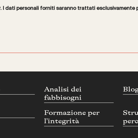
y
. I dati personali forniti saranno trattati esclusivamente 
o
Analisi dei
Blo
fabbisogni
Formazione per
Str
l’integrità
perc