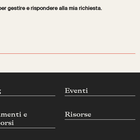
per gestire e rispondere alla mia richiesta.
g
Eventi
umenti e
Risorse
orsi