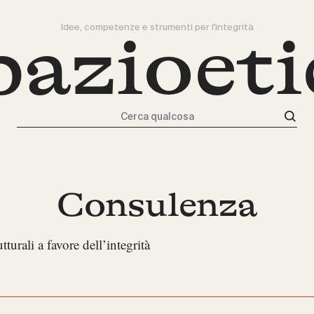
Idee, competenze e strumenti per l'integrità
pazioeti
Cerca qualcosa
Consulenza
urali a favore dell’integrità