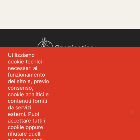
Spazioetico
Utilizziamo
cookie tecnici
Chi siamo
Analisi dei fabbisogni
necessari al
funzionamento
Blog
Eventi
del sito e, previo
Servizi
Formazione per
consenso,
l’integrità
cookie analitici e
contenuti forniti
Strumenti e percorsi
Risorse
da servizi
esterni. Puoi
Parla con Spazioetico
accettare tutti i
cookie oppure
rifiutare quelli
Seguici:
Facebook
Linkedin
Youtube
Twitter