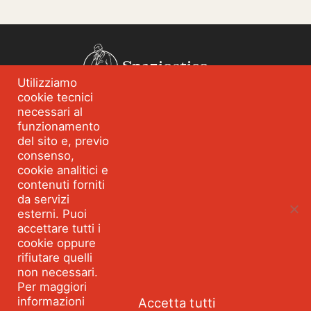
Spazioetico
Utilizziamo
cookie tecnici
Chi siamo
Analisi dei fabbisogni
necessari al
funzionamento
Blog
Eventi
del sito e, previo
Servizi
Formazione per
consenso,
l’integrità
cookie analitici e
contenuti forniti
Strumenti e percorsi
Risorse
da servizi
esterni. Puoi
Parla con Spazioetico
accettare tutti i
cookie oppure
rifiutare quelli
Seguici:
Facebook
Linkedin
Youtube
Twitter
non necessari.
©2026 SPAZIOETICO ASSOCIAZIONE PROFESSIONALE - Tutti
Per maggiori
i diritti riservati Partita IVA 10495360967 VIA MONTEGANI 1
informazioni
Accetta tutti
MILANO