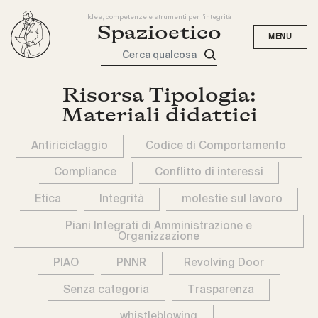
Idee, competenze e strumenti per l'integrità
Spazioetico
Cerca qualcosa
Risorsa Tipologia:
Materiali didattici
Antiriciclaggio
Codice di Comportamento
Compliance
Conflitto di interessi
Etica
Integrità
molestie sul lavoro
Piani Integrati di Amministrazione e
Organizzazione
PIAO
PNNR
Revolving Door
Senza categoria
Trasparenza
whistleblowing