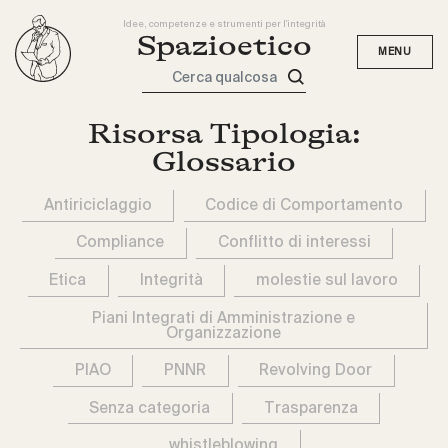
Idee, competenze e strumenti per l'integrità
Spazioetico
Cerca qualcosa
Risorsa Tipologia:
Glossario
Antiriciclaggio
Codice di Comportamento
Compliance
Conflitto di interessi
Etica
Integrità
molestie sul lavoro
Piani Integrati di Amministrazione e
Organizzazione
PIAO
PNNR
Revolving Door
Senza categoria
Trasparenza
whistleblowing