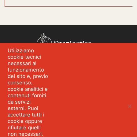
Spazioetico
Utilizziamo
cookie tecnici
Chi siamo
Analisi dei fabbisogni
necessari al
funzionamento
Blog
Eventi
del sito e, previo
Servizi
Formazione per
consenso,
l’integrità
cookie analitici e
contenuti forniti
Strumenti e percorsi
Risorse
da servizi
esterni. Puoi
Parla con Spazioetico
accettare tutti i
cookie oppure
rifiutare quelli
non necessari.
Seguici:
Facebook
Linkedin
Youtube
Twitter