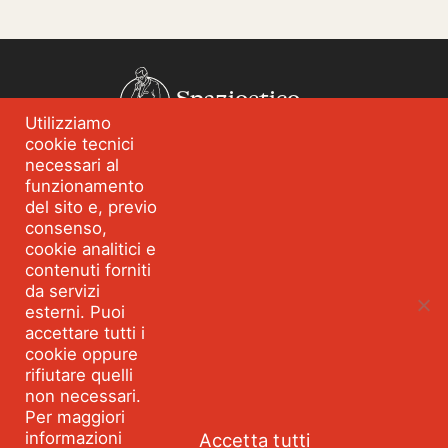
Spazioetico
Utilizziamo
cookie tecnici
Chi siamo
Analisi dei fabbisogni
necessari al
funzionamento
Blog
Eventi
del sito e, previo
Servizi
Formazione per
consenso,
l’integrità
cookie analitici e
contenuti forniti
Strumenti e percorsi
Risorse
da servizi
esterni. Puoi
Parla con Spazioetico
accettare tutti i
cookie oppure
rifiutare quelli
Seguici:
Facebook
Linkedin
Youtube
Twitter
non necessari.
©2026 SPAZIOETICO ASSOCIAZIONE PROFESSIONALE - Tutti
Per maggiori
i diritti riservati Partita IVA 10495360967 VIA MONTEGANI 1
informazioni
Accetta tutti