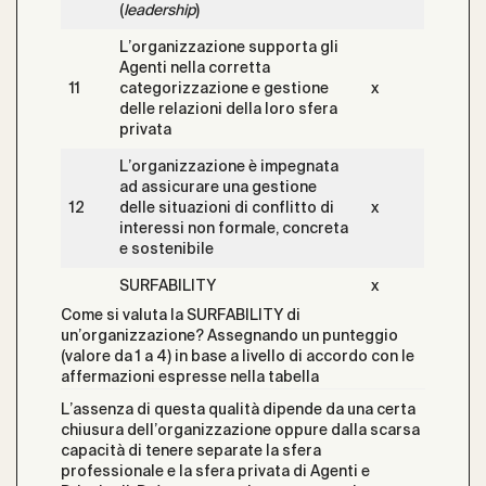
(
leadership
)
L’organizzazione supporta gli
Agenti nella corretta
11
categorizzazione e gestione
x
delle relazioni della loro sfera
privata
L’organizzazione è impegnata
ad assicurare una gestione
12
delle situazioni di conflitto di
x
interessi non formale, concreta
e sostenibile
SURFABILITY
x
Come si valuta la SURFABILITY di
un’organizzazione? Assegnando un punteggio
(valore da 1 a 4) in base a livello di accordo con le
affermazioni espresse nella tabella
L’assenza di questa qualità dipende da una certa
chiusura dell’organizzazione oppure dalla scarsa
capacità di tenere separate la sfera
professionale e la sfera privata di Agenti e