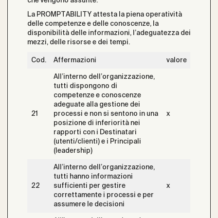
che vengono assunte.
La PROMPTABILITY attesta la piena operatività
delle competenze e delle conoscenze, la
disponibilità delle informazioni, l’adeguatezza dei
mezzi, delle risorse e dei tempi.
Cod.
Affermazioni
valore
All’interno dell’organizzazione,
tutti dispongono di
competenze e conoscenze
adeguate alla gestione dei
21
processi e non si sentono in una
x
posizione di inferiorità nei
rapporti con i Destinatari
(utenti/clienti) e i Principali
(leadership)
All’interno dell’organizzazione,
tutti hanno informazioni
22
sufficienti per gestire
x
correttamente i processi e per
assumere le decisioni