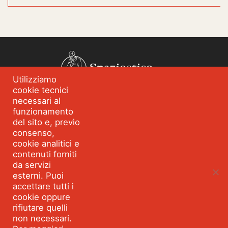
Spazioetico
Utilizziamo
cookie tecnici
Chi siamo
Analisi dei fabbisogni
necessari al
funzionamento
Blog
Eventi
del sito e, previo
Servizi
Formazione per
consenso,
l’integrità
cookie analitici e
contenuti forniti
Strumenti e percorsi
Risorse
da servizi
esterni. Puoi
Parla con Spazioetico
accettare tutti i
cookie oppure
rifiutare quelli
non necessari.
Seguici:
Facebook
Linkedin
Youtube
Twitter
©2026 SPAZIOETICO ASSOCIAZIONE PROFESSIONALE - Tutti