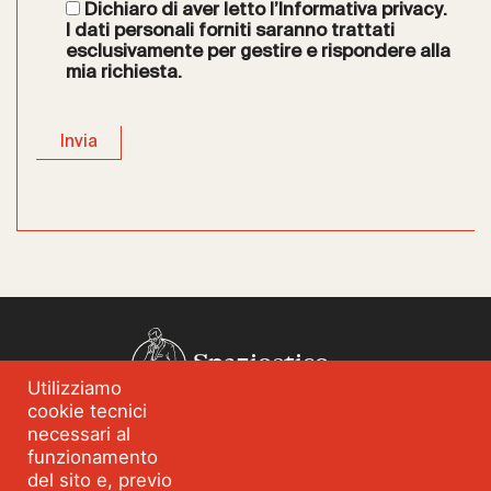
Dichiaro di aver letto l’
Informativa privacy
.
I dati personali forniti saranno trattati
esclusivamente per gestire e rispondere alla
mia richiesta.
Spazioetico
Utilizziamo
cookie tecnici
Chi siamo
Analisi dei fabbisogni
necessari al
funzionamento
Blog
Eventi
del sito e, previo