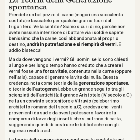
La Teoria della Generazione
spontanea
Prendete un bel pezzo di carne (magari una succulenta
costata) e lasciatelo per qualche giorno fuori dal
frigorifero. Ve la sentite? Siamo sicuri di no, perché non
avete nessuna intenzione di buttare via i soldi e sapete
benissimo che la carne, così abbandonata al proprio
destino,
andrà in putrefazione e si riempirà di vermi.
E
addio bistecca!
Ma da dove vengono i vermi? Gli uomini se lo sono chiesti
a lungo e per lungo tempo hanno creduto che a creare i
vermi fosse una
forza vitale
, contenuta nella carne (oppure
nell’aria), capace di generare la vita dal nulla. Questa
credenza, nota come teoria della
generazione spontanea
,
o teoria dell’
autogenesi
, ebbe un grande seguito tra gli
scienziati dell’antichità: il grande Aristotele (IV secolo a.C.)
ne fu un convinto sostenitore e Vitruvio (celeberrimo
architetto romano del I secolo a.C), credeva che i venti
provenienti da sud e da ovest potessero favorire la
comparsa di larve degli insetti che si nutrono di carta,
suggerendo quindi di costruire le biblioteche con gli
ingressi rivolti a est.
La teoria della generazione spontanea fu confutata nel