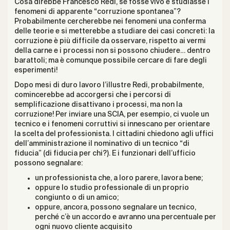
Cosa direbbe Francesco Redi, se fosse vivo e studiasse i
fenomeni di apparente “corruzione spontanea”?
Probabilmente cercherebbe nei fenomeni una conferma
delle teorie e si metterebbe a studiare dei casi concreti: la
corruzione è più difficile da osservare, rispetto ai vermi
della carne e i processi non si possono chiudere… dentro
barattoli; ma è comunque possibile cercare di fare degli
esperimenti!
Dopo mesi di duro lavoro l’illustre Redi, probabilmente,
comincerebbe ad accorgersi che i percorsi di
semplificazione disattivano i processi, ma non la
corruzione! Per inviare una SCIA, per esempio, ci vuole un
tecnico e i fenomeni corruttivi si innescano per orientare
la scelta del professionista. I cittadini chiedono agli uffici
dell’amministrazione il nominativo di un tecnico “di
fiducia” (di fiducia per chi?). E i funzionari dell’ufficio
possono segnalare:
un professionista che, a loro parere, lavora bene;
oppure lo studio professionale di un proprio
congiunto o di un amico;
oppure, ancora, possono segnalare un tecnico,
perché c’è un accordo e avranno una percentuale per
ogni nuovo cliente acquisito