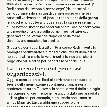
1668 da Francesco Redi, con una serie di esperimenti [1] .
Redi prese dei
“fiaschi di bocca larga
” (dei barattoli di
vetro), vi inserì diversi tipi di carne e osservò che se i
barattoli venivano chiusi (con un tappo o con della garza)
le mosche non potevano posarsi sulla carne e i vermi non
si formavano. Invece nei barattoli aperti, che consentivano
alle mosche di andare sulla carne in putrefazione, si
generavano dei vermi che, dopo circa un mese,
diventavano mosche a loro volta.
Giocando con i suoi barattoli, Francesco Redi inventò la
biologia sperimentale e dimostrò che i vermi della carne
non sono altro che le larve di insetti, le mosche, che si
poggiano sulla carne per deporre le proprie uova.
La corruzione dei processi
organizzativi.
Oggi le conclusioni di Redi ci sembrano scontate e la
teoria della generazione spontanea ci appare una
credenza assurda. Tuttavia, in campi diversi dalla biologia,
l’autogenesi di certi fenomeni è ancora data per assodata.
L’altro giorno, per esempio, discutendo con il nostro
amico Maurizio Lucca, abbiamo scoperto che,