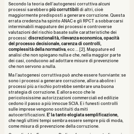
Secondo la teoria dell’autogenesi corruttiva alcuni
processi sarebbero
più corruttibili
di altri, cioè
maggiormente predisposti a generare corruzione. Questa
errata credenza ha spinto ANAC e gli RPCT a sobbarcarsi
interminabili mappature dei processi e controverse
valutazioni del rischio basate sulle caratteristiche dei
processi:
discrezionalità, rilevanza economica, opacità
del processo decisionale, carenza di controlli,
complessità della normativa
, ecc … [2]. Mappature ed
analisi che non spiegano nulla e che, nella maggior parte
dei casi, conducono ad adottare misure di prevenzione
che non servono a nulla.
Ma l’autogenesi corruttiva può anche essere fuorviante: se
sono i processi a generare corruzione, allora abolire i
processi più a rischio potrebbe sembrare una buona
strategia di corruzione. E allora ecco che le
pericolosissime autorizzazioni commerciali ed edilizie
cedono il passo a più innocue SCIA. E i funesti controlli
sulle imprese vengono sostituiti da miti
autocertificazioni.
E’ la tanto elogiata semplificazione,
che negli ultimi tempi sembra essere sempre più di moda,
come misura di prevenzione della corruzione.