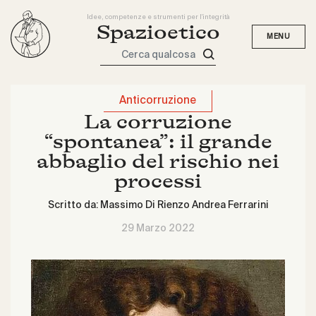
Idee, competenze e strumenti per l'integrità
Spazioetico
Cerca qualcosa
Anticorruzione
La corruzione
“spontanea”: il grande
abbaglio del rischio nei
processi
Scritto da:
Massimo Di Rienzo
Andrea Ferrarini
29 Marzo 2022