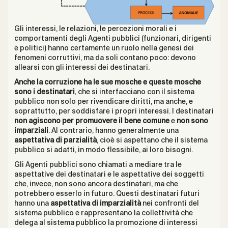
Gli interessi, le relazioni, le percezioni morali e i
comportamenti degli Agenti pubblici (funzionari, dirigenti
e politici) hanno certamente un ruolo nella genesi dei
fenomeni corruttivi, ma da soli contano poco: devono
allearsi con gli interessi dei destinatari.
Anche la corruzione ha
le sue mosche e queste mosche
sono i destinatari
, che si interfacciano con il sistema
pubblico non solo per rivendicare diritti, ma anche, e
soprattutto, per soddisfare i propri interessi. I destinatari
non agiscono per promuovere il bene comune
e
non sono
imparziali
. Al contrario, hanno generalmente una
aspettativa di parzialità
, cioè si aspettano che il sistema
pubblico si adatti, in modo flessibile, ai loro bisogni.
Gli Agenti pubblici sono chiamati a mediare tra le
aspettative dei destinatari e le aspettative dei soggetti
che, invece, non sono ancora destinatari, ma che
potrebbero esserlo in futuro. Questi destinatari futuri
hanno una
aspettativa di imparzialità
nei confronti del
sistema pubblico e rappresentano la collettività che
delega al sistema pubblico la promozione di interessi