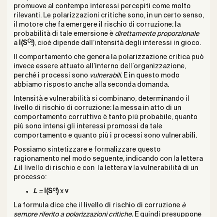
promuove al contempo interessi percepiti come molto
rilevanti. Le polarizzazioni critiche sono, in un certo senso,
il motore che fa emergere il rischio di corruzione: la
probabilità di tale emersione è
direttamente proporzionale
C
a
I(S
!)
, cioè dipende dall’intensità degli interessi in gioco.
Il comportamento che genera la polarizzazione critica può
invece essere attuato all’interno dell’organizzazione,
perché i processi sono
vulnerabili
. E in questo modo
abbiamo risposto anche alla seconda domanda.
Intensità e vulnerabilità si combinano, determinando il
livello di rischio di corruzione: la messa in atto di un
comportamento corruttivo è tanto più probabile, quanto
più sono intensi gli interessi promossi da tale
comportamento e quanto più i processi sono vulnerabili.
Possiamo sintetizzare e formalizzare questo
ragionamento nel modo seguente, indicando con la lettera
L
il livello di rischio e con
la lettera
v
la vulnerabilità di un
processo:
c
L
=
I(S
!)
x
v
La formula dice che il livello di rischio di corruzione
è
sempre riferito a polarizzazioni critiche.
E quindi presuppone