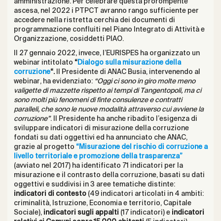
amministrazione. Per celebrare questa prorompente
ascesa, nel 2022 i PTPCT avranno rango sufficiente per
accedere nella ristretta cerchia dei documenti di
programmazione confluiti nel Piano Integrato di Attività e
Organizzazione, cosiddetti PIAO.
Il 27 gennaio 2022, invece, l’EURISPES ha organizzato un
webinar intitolato
“
Dialogo sulla misurazione della
corruzione
“.
Il Presidente di ANAC Busia, intervenendo al
webinar, ha evidenziato:
“Oggi ci sono in giro molte meno
valigette di mazzette rispetto ai tempi di Tangentopoli, ma ci
sono molti più fenomeni di finte consulenze e contratti
paralleli, che sono le nuove modalità attraverso cui avviene la
corruzione”
. Il Presidente ha anche ribadito l’esigenza di
sviluppare indicatori di misurazione della corruzione
fondati su dati oggettivi ed ha annunciato che ANAC,
grazie al progetto
“Misurazione del rischio di corruzione a
livello territoriale e promozione della trasparenza”
(avviato nel 2017) ha identificato 71 indicatori per la
misurazione e il contrasto della corruzione, basati su dati
oggettivi e suddivisi in 3 aree tematiche distinte:
indicatori di contesto
(49 indicatori articolati in 4 ambiti:
criminalità, Istruzione, Economia e territorio, Capitale
Sociale),
indicatori sugli appalti
(17 indicatori) e
indicatori