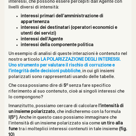
interessi, che possono essere percepiti dall’Agente con
livelli diversi di intensità:
interessi primari dell’amministrazione di
appartenenza
interessi dei destinatari (operatori economici e
utenti dei servizi)
interessi dell’Agente
interessi della componente politica
Un esempio di analisi di queste interazioni è contenuto nel
nostro articolo
LA POLARIZZAZIONE DEGLI INTERESSI.
Uno strumento per valutare il rischio di corruzione e
l’integrità delle decisioni pubbliche
, in cui gli insiemi
polarizzati sono rappresentati usando delle tabelle.
c
Che cosa possiamo dire di
S
senza fare specifico
riferimento al suo contenuto, cioè ai singoli interessi che
lo compongono?
Innanzitutto, possiamo cercare di calcolare
l’intensità di
un insieme polarizzato
,
che indicheremo con la formula
c
I(S
)
. Anche in questo caso possiamo immaginare che
l’intensità di un insieme polarizzato sia come
un tiro alla
fune
tra i molteplici interessi contenuti in tale insieme
(fig.
10)