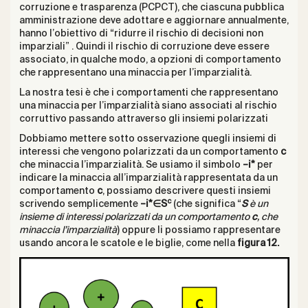
corruzione e trasparenza (PCPCT), che ciascuna pubblica
amministrazione deve adottare e aggiornare annualmente,
hanno l’obiettivo di “ridurre il rischio di decisioni non
imparziali” . Quindi il rischio di corruzione deve essere
associato, in qualche modo, a opzioni di comportamento
che rappresentano una minaccia per l’imparzialità.
La nostra tesi è che i comportamenti che rappresentano
una minaccia per l’imparzialità siano associati al rischio
corruttivo passando attraverso gli insiemi polarizzati
Dobbiamo mettere sotto osservazione quegli insiemi di
interessi che vengono polarizzati da un comportamento
c
che minaccia l’imparzialità. Se usiamo il simbolo
–
i*
per
indicare la minaccia all’imparzialità rappresentata da un
comportamento
c
, possiamo descrivere questi insiemi
c
scrivendo semplicemente
–i*∈
S
(che significa “
S
è un
insieme di interessi polarizzati da un comportamento
c
, che
minaccia l’imparzialità
) oppure li possiamo rappresentare
usando ancora le scatole e le biglie, come nella
figura 12.