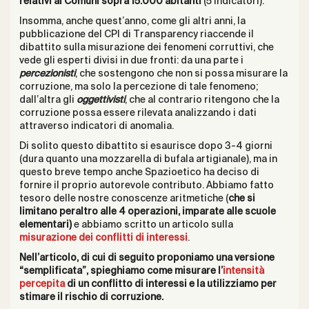
relativi ai Comuni sopra 15.000 abitanti
(5 indicatori).
Insomma, anche quest’anno, come gli altri anni, la
pubblicazione del CPI di Transparency riaccende il
dibattito sulla misurazione dei fenomeni corruttivi, che
vede gli esperti divisi in due fronti: da una parte i
percezionisti
, che sostengono che non si possa misurare la
corruzione, ma solo la percezione di tale fenomeno;
dall’altra gli
oggettivisti
, che al contrario ritengono che la
corruzione possa essere rilevata analizzando i dati
attraverso indicatori di anomalia.
Di solito questo dibattito si esaurisce dopo 3-4 giorni
(dura quanto una mozzarella di bufala artigianale), ma in
questo breve tempo anche Spazioetico ha deciso di
fornire il proprio autorevole contributo. Abbiamo fatto
tesoro delle nostre conoscenze aritmetiche (
che si
limitano peraltro alle 4 operazioni, imparate alle scuole
elementari)
e abbiamo scritto un articolo sulla
misurazione dei conflitti di interessi
.
Nell’articolo, di cui di seguito proponiamo una versione
“semplificata”, spieghiamo come misurare l’
intensità
percepita
di un conflitto di interessi e la utilizziamo per
stimare il rischio di corruzione.