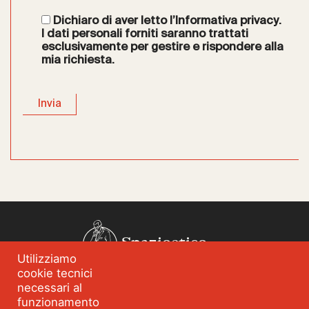
Dichiaro di aver letto l’
Informativa privacy
.
I dati personali forniti saranno trattati
esclusivamente per gestire e rispondere alla
mia richiesta.
Spazioetico
Utilizziamo
cookie tecnici
Chi siamo
Analisi dei fabbisogni
necessari al
funzionamento
Blog
Eventi