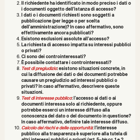
Il richiedente ha identificato in modo preciso i dati o
i documenti oggetto dell’istanza di accesso?
I dati o i documenti richiesti sono soggetti a
pubblicazione (per legge o per scelta
dell’amministrazione)? In caso affermativo, sono
effettivamente ancora pubblicati?
Esistono esclusioni assolute all’accesso?
La richiesta di accesso impatta su interessi pubblici
o privati?
Ci sono dei controinteressati?
È possibile contattare i controinteressati?
Test di pregiudizio
: esistono situazioni concrete, in
cui la diffusione dei dati o dei documenti potrebbe
causare un pregiudizio ad interessi pubblici o
privati? In caso affermativo, descrivere queste
situazioni.
Test di interesse pubblico
: l’accesso ai dati o ai
documenti interessa solo al richiedente, oppure
potrebbe esserci un interesse diffuso alla
conoscenza del dato o del documento in questione?
In caso affermativo, definire tale interesse diffuso.
Calcolo dei rischi e delle opportunità
: l’interesse
pubblico alla trasparenza è superiore alla tutela di
altri interessi pubblici o privati (art. 5-
bis
cc. 1 e 2,