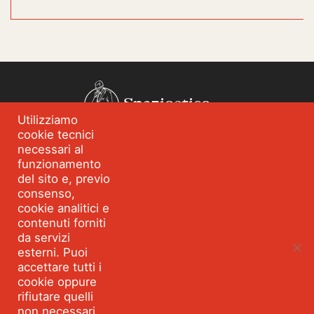
Spazioetico
Utilizziamo
cookie tecnici
Chi siamo
Analisi dei fabbisogni
necessari al
funzionamento
Blog
Eventi
del sito e, previo
Servizi
Formazione per
consenso,
l’integrità
cookie analitici e
contenuti forniti
Strumenti e percorsi
Risorse
da servizi
esterni. Puoi
Parla con Spazioetico
accettare tutti i
cookie oppure
rifiutare quelli
Seguici:
Facebook
Linkedin
Youtube
Twitter
non necessari.