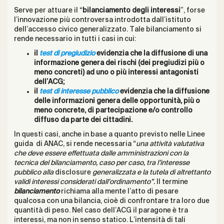
Serve per attuare il “
bilanciamento degli interessi
”, forse
l’innovazione più controversa introdotta dall’istituto
dell’accesso civico generalizzato. Tale bilanciamento si
rende necessario in tutti i casi in cui:
il
test di pregiudizio
evidenzia che la diffusione di una
informazione genera dei rischi (dei pregiudizi più o
meno concreti) ad uno o più interessi antagonisti
dell’ACG;
il
test di interesse pubblico
evidenzia che la diffusione
delle informazioni genera delle opportunità, più o
meno concrete, di partecipazione e/o controllo
diffuso da parte dei cittadini.
In questi casi, anche in base a quanto previsto nelle Linee
guida di ANAC, si rende necessaria “
una attività valutativa
che deve essere effettuata dalle amministrazioni con la
tecnica del bilanciamento, caso per caso, tra l’interesse
pubblico alla
disclosure
generalizzata e la tutela di altrettanto
validi interessi considerati dall’ordinamento”.
Il termine
bilanciamento
richiama alla mente l’atto di pesare
qualcosa con una bilancia, cioè di confrontare tra loro due
quantità di peso. Nel caso dell’ACG il paragone è tra
interessi, ma non in senso statico. L’intensità di tali