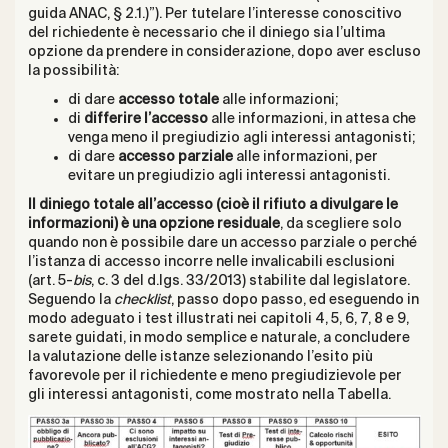
guida ANAC, § 2.1.)”). Per tutelare l’interesse conoscitivo
del richiedente è necessario che il diniego sia l’ultima
opzione da prendere in considerazione, dopo aver escluso
la possibilità:
di dare
accesso totale
alle informazioni;
di
differire l’accesso
alle informazioni, in attesa che
venga meno il pregiudizio agli interessi antagonisti;
di dare
accesso parziale
alle informazioni, per
evitare un pregiudizio agli interessi antagonisti.
Il diniego totale all’accesso (cioè il rifiuto a divulgare le
informazioni) è una opzione residuale
, da scegliere solo
quando non è possibile dare un accesso parziale o perché
l’istanza di accesso incorre nelle invalicabili esclusioni
(art. 5-
bis
, c. 3 del d.lgs. 33/2013) stabilite dal legislatore.
Seguendo la
checklist
, passo dopo passo, ed eseguendo in
modo adeguato i test illustrati nei capitoli 4, 5, 6, 7, 8 e 9,
sarete guidati, in modo semplice e naturale, a concludere
la valutazione delle istanze selezionando l’esito più
favorevole per il richiedente e meno pregiudizievole per
gli interessi antagonisti, come mostrato nella Tabella.