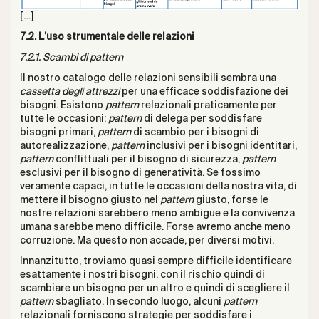
[…]
7.2. L’uso strumentale delle relazioni
7.2.1. Scambi di pattern
Il nostro catalogo delle relazioni sensibili sembra una
cassetta degli attrezzi
per una efficace soddisfazione dei
bisogni. Esistono
pattern
relazionali praticamente per
tutte le occasioni:
pattern
di delega per soddisfare
bisogni primari,
pattern
di scambio per i bisogni di
autorealizzazione,
pattern
inclusivi per i bisogni identitari,
pattern
conflittuali per il bisogno di sicurezza,
pattern
esclusivi per il bisogno di generatività. Se fossimo
veramente capaci, in tutte le occasioni della nostra vita, di
mettere il bisogno giusto nel
pattern
giusto, forse le
nostre relazioni sarebbero meno ambigue e la convivenza
umana sarebbe meno difficile. Forse avremo anche meno
corruzione. Ma questo non accade, per diversi motivi.
Innanzitutto, troviamo quasi sempre difficile identificare
esattamente i nostri bisogni, con il rischio quindi di
scambiare un bisogno per un altro e quindi di scegliere il
pattern
sbagliato. In secondo luogo, alcuni
pattern
relazionali forniscono strategie per soddisfare i