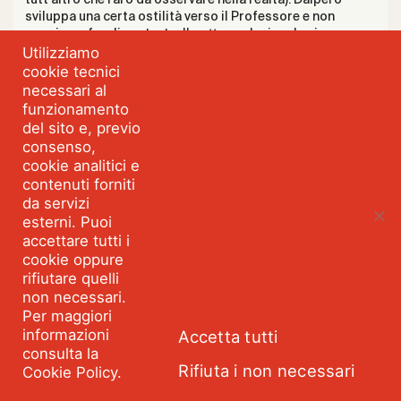
sviluppa una certa ostilità verso il Professore e non
possiamo fargliene torto. Il
pattern
relazionale si
Utilizziamo
trasforma a seguito degli eventi descritti e diventa
“conflittuale”. Dalpero ha capito che i suoi interessi
cookie tecnici
economici possono essere sistematicamente minacciati
necessari al
da Squalo e percepisce un forte bisogno di auto-
funzionamento
protezione. Sviluppa un interesse (strutturale) a rovinare
del sito e, previo
la reputazione del suo ex compagno di partite di golf (Fig.
consenso,
12).
cookie analitici e
Figura 12 – Pattern conflittuale nello sviluppo della relazione
contenuti forniti
tra Squalo e Dalpero
da servizi
esterni. Puoi
accettare tutti i
cookie oppure
rifiutare quelli
non necessari.
Per maggiori
informazioni
Accetta tutti
consulta la
Rifiuta i non necessari
Cookie Policy.
Delpero ha innescato la relazione conflittuale in modo
unilaterale. E il Professor Squalo potrebbe difendersi,