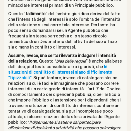
minacciare interessi primari di un Principale pubblico.
Questo “
fallimento
” dell’ambito giuridico deriva dal fatto
che l’intensità degli interessi è solo l’ombra dell’intensità
della relazione su cui corre tale interesse. Pertanto, ha
poco senso domandarsi se un Agente pubblico che
frequenta la stessa parrocchia o lo stesso circolo
tennistico di un Destinatario dell’attività del suo ufficio
sia o meno in conflitto di interessi.
Assume, invece, una certa rilevanza indagare l’intensità
della relazione.
Questo “
bias delle regole
” è anche alla base
dell’idea, piuttosto consolidata tra i giuristi, che
le
situazioni di conflitto di interessi siano difficilmente
“tipizzabili”
. Si può tentare, invece, di catalogare alcune
relazioni su cui è facile immaginare che possano correre
interessi di un certo grado di intensità. L’art. 7 del Codice
di comportamento dei dipendenti pubblici, cioè l’articolo
che impone l’obbligo di astensione per i dipendenti che si
trovano in situazioni di conflitto di interessi, contiene un
tentativo di catalogazione, sia pur incompleta e poco
attuale, di alcune relazioni della sfera privata dell’Agente
pubblico: “
Il dipendente si astiene dal partecipare
all’adozione di decisioni o ad attività che possano coinvolgere