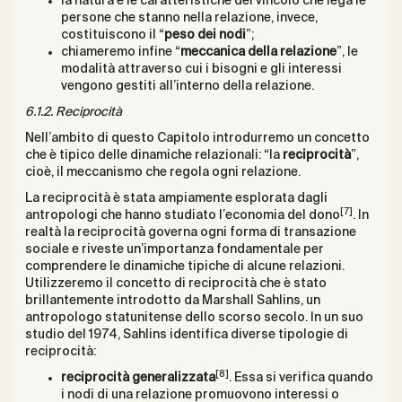
la natura e le caratteristiche del vincolo che lega le
persone che stanno nella relazione, invece,
costituiscono il “
peso dei nodi
”;
chiameremo infine “
meccanica della relazione
”, le
modalità attraverso cui i bisogni e gli interessi
vengono gestiti all’interno della relazione.
6.1.2. Reciprocità
Nell’ambito di questo Capitolo introdurremo un concetto
che è tipico delle dinamiche relazionali: “la
reciprocità
”,
cioè, il meccanismo che regola ogni relazione.
La reciprocità è stata ampiamente esplorata dagli
[7]
antropologi che hanno studiato l’economia del dono
. In
realtà la reciprocità governa ogni forma di transazione
sociale e riveste un’importanza fondamentale per
comprendere le dinamiche tipiche di alcune relazioni.
Utilizzeremo il concetto di reciprocità che è stato
brillantemente introdotto da Marshall Sahlins, un
antropologo statunitense dello scorso secolo. In un suo
studio del 1974, Sahlins identifica diverse tipologie di
reciprocità:
[8]
reciprocità generalizzata
. Essa si verifica quando
i nodi di una relazione promuovono interessi o