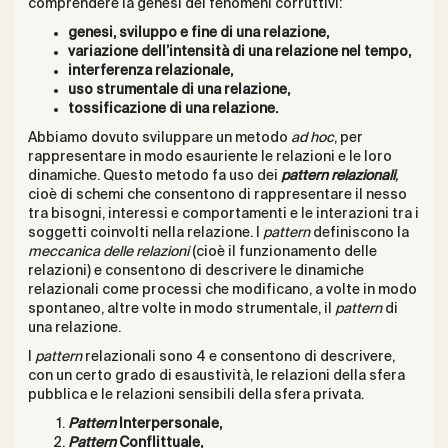
comprendere la genesi dei fenomeni corruttivi:
genesi, sviluppo e fine di una relazione,
variazione dell’intensità di una relazione nel tempo,
interferenza relazionale,
uso strumentale di una relazione,
tossificazione di una relazione.
Abbiamo dovuto sviluppare un metodo
ad hoc
, per
rappresentare in modo esauriente le relazioni e le loro
dinamiche. Questo metodo fa uso dei
pattern relazionali
,
cioè di schemi che consentono di rappresentare il nesso
tra bisogni, interessi e comportamenti e le interazioni tra i
soggetti coinvolti nella relazione. I
pattern
definiscono la
meccanica delle relazioni
(cioè il funzionamento delle
relazioni) e consentono di descrivere le dinamiche
relazionali come processi che modificano, a volte in modo
spontaneo, altre volte in modo strumentale, il
pattern
di
una relazione.
I
pattern
relazionali sono 4 e consentono di descrivere,
con un certo grado di esaustività, le relazioni della sfera
pubblica e le relazioni sensibili della sfera privata.
Pattern
Interpersonale,
Pattern
Conflittuale,