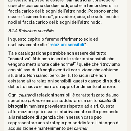
Le relazioni possono essere “
simmetriche
”, prevedere
cioè che ciascuno dei due nodi, anche in tempi diversi, si
faccia carico dei bisogni dell’altro nodo. Possono anche
essere “asimmetriche”, prevedere, cioè, che solo uno dei
nodi si faccia carico dei bisogni dell’altro nodo.
6.1.4. Relazione sensibile
In questo capitolo faremo riferimento solo ed
esclusivamente alle “
relazioni sensibili
”.
Tale catalogazione potrebbe non essere del tutto
“
esaustiva
”. Abbiamo inserito le relazioni sensibili che
[11]
vengono menzionate dalle norme
quelle che ritroviamo
con più assiduità negli eventi di corruzione che abbiamo
studiato. Non siamo, però, del tutto sicuri che non
esistano altre relazioni sensibili; questo campo di studi è
del tutto nuovo e merita un approfondimento ulteriore.
Ogni
cluster
di relazioni sensibili è caratterizzato da uno
specifico
pattern
e mira a soddisfare un certo
cluster
di
bisogni
in maniera prevalente rispetto ad altri. Questa
affermazione può essere intuitivamente colta pensando
alla relazione di agenzia che in nessun caso può
rappresentare una strategia per soddisfare il bisogno di
acquisizione e mantenimento del
partner
.