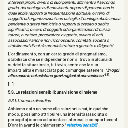
interessi propri, ovvero di suoi parenti, affini entro il secondo
grado, del coniuge o di conviventi, oppure di persone con le
quali abbia rapporti di frequentazione abituale, ovvero, di
soggetti od organizzazioni con cui egli o il coniuge abbia causa
pendente o grave inimicizia o rapporti di credito o debito
significativi, ovvero di soggetti od organizzazioni di cui sia
tutore, curatore, procuratore o agente, ovvero di enti,
associazioni anche non riconosciute, comitati, società o
stabilimenti di cui sia amministratore o gerente o dirigente
”.
L’ordinamento, con un certo grado di pragmatismo,
stabilisce che se il dipendente non si trova in alcuna di
suddette situazioni e, tuttavia, sente che la sua
imparzialità è minacciata può comunque astenersi “
in ogni
[3]
altro caso in cui esistano gravi ragioni di convenienza
”
.
[…]
5.3. Le relazioni sensibili: una visione d’insieme
5.3.1. L’umano disordine
Abbiamo dato un nome alle relazioni a cui, in qualche
modo, possiamo attribuire una intensità (assoluta o
percepita) idonea ad orientare interessi e comportamenti.
D’ora in avanti le chiameremo “
relazioni sensibili
”.