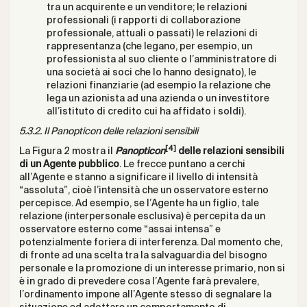
tra un acquirente e un venditore; le relazioni
professionali (i rapporti di collaborazione
professionale, attuali o passati) le relazioni di
rappresentanza (che legano, per esempio, un
professionista al suo cliente o l’amministratore di
una società ai soci che lo hanno designato), le
relazioni finanziarie (ad esempio la relazione che
lega un azionista ad una azienda o un investitore
all’istituto di credito cui ha affidato i soldi).
5.3.2. Il Panopticon delle relazioni sensibili
[4]
La Figura 2 mostra il
Panopticon
delle relazioni sensibili
di un Agente pubblico
. Le frecce puntano a cerchi
all’Agente e stanno a significare il livello di intensità
“assoluta”, cioè l’intensità che un osservatore esterno
percepisce. Ad esempio, se l’Agente ha un figlio, tale
relazione (interpersonale esclusiva) è percepita da un
osservatore esterno come “assai intensa” e
potenzialmente foriera di interferenza. Dal momento che,
di fronte ad una scelta tra la salvaguardia del bisogno
personale e la promozione di un interesse primario, non si
è in grado di prevedere cosa l’Agente farà prevalere,
l’ordinamento impone all’Agente stesso di segnalare la