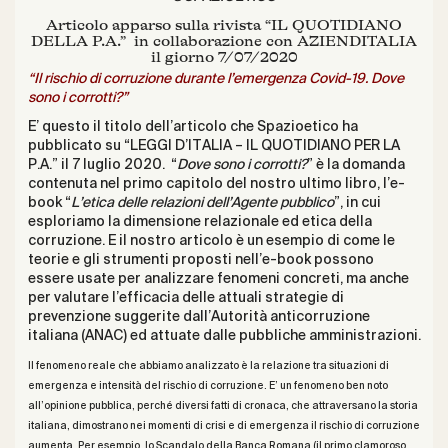
Articolo apparso sulla rivista “IL QUOTIDIANO
DELLA P.A.” in collaborazione con AZIENDITALIA
il giorno 7/07/2020
“Il rischio di corruzione durante l’emergenza Covid-19. Dove
sono i corrotti?”
E’ questo il titolo dell’
articolo
che Spazioetico ha
pubblicato su “LEGGI D’ITALIA – IL QUOTIDIANO PER LA
P.A.” il 7 luglio 2020. “
Dove sono i corrotti?
” è la domanda
contenuta nel primo capitolo del nostro ultimo libro, l’e-
book “
L’etica delle relazioni dell’Agente pubblico
”, in cui
esploriamo la dimensione relazionale ed etica della
corruzione. E il nostro articolo è un esempio di come le
teorie e gli strumenti proposti nell’e-book possono
essere usate per analizzare fenomeni concreti, ma anche
per valutare l’efficacia delle attuali strategie di
prevenzione suggerite dall’Autorità anticorruzione
italiana (ANAC) ed attuate dalle pubbliche amministrazioni.
Il fenomeno reale che abbiamo analizzato è la relazione tra situazioni di
emergenza e intensità del rischio di corruzione. E’ un fenomeno ben noto
all’opinione pubblica, perché diversi fatti di cronaca, che attraversano la storia
italiana, dimostrano nei momenti di crisi e di emergenza il rischio di corruzione
aumenta. Per esempio, lo
Scandalo della Banca Romana
(il primo clamoroso