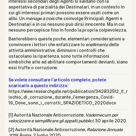
interessi secondari degli Agenti si saldano con la
aspettativa di parzialità dei Destinatari, in un contesto in
cui gli interessi primari possono essere usati come un
alibi. Un
ménage à trois
che coinvolge Principali, Agenti e
Destinatari e in cui nessuno può dirsi innocente. Ma in cui
nessuno percepisce fino in fondo la propria colpevolezza.
Basterebbero queste poche, elementari considerazioni a
convincere i lettori che enfatizzare lo
snellimento
delle
attività amministrative, diminuire i controlli che
ostacolano la ripartenza, sono tutte informazioni
simboliche atte ad abilitare comportamenti devianti, siano
essi truffe o corruzione.
Se volete consultare l’articolo completo, potete
scaricarlo a questo indirizzo:
https://www.researchgate.net/publication/342832512_Il_r
ischio_di_corruzione_durante_l’emergenza_Covid-
19_Dove_sono_i_corrotti_SPAZIOETICO_2020docx
[1] Autorità Nazionale Anticorruzione,
Vademecum per
velocizzare e semplificare gli appalti pubblici
, 30 aprile 2020.
[2] Autorità Nazionale Anticorruzione,
Relazione Annuale
2019,
Roma, 2 luglio 2020