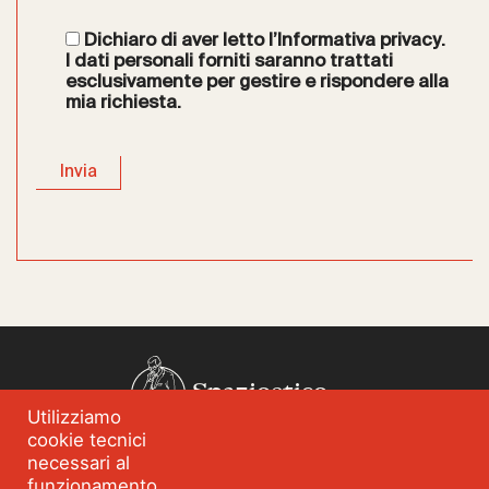
Dichiaro di aver letto l’
Informativa privacy
.
I dati personali forniti saranno trattati
esclusivamente per gestire e rispondere alla
mia richiesta.
Spazioetico
Utilizziamo
cookie tecnici
Chi siamo
Analisi dei fabbisogni
necessari al
funzionamento
Blog
Eventi