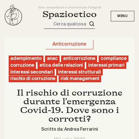
Idee, competenze e strumenti per l'integrità
Spazioetico
Cerca qualcosa
Anticorruzione
adempimento
anac
anticorruzione
compliance
corruzione
etica delle relazioni
interessi primari
interessi secondari
interessi strutturali
rischio di corruzione
risk management
Il rischio di corruzione
durante l’emergenza
Covid-19. Dove sono i
corrotti?
Scritto da:
Andrea Ferrarini