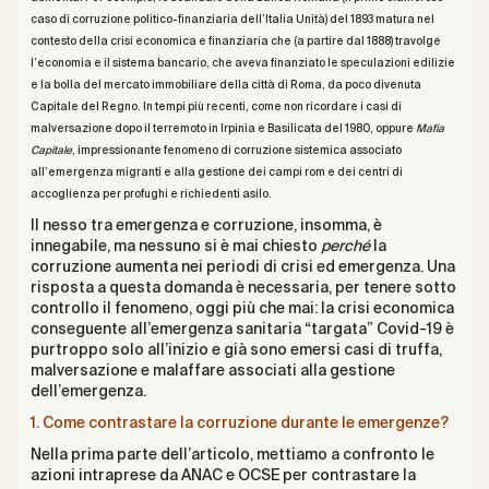
caso di corruzione politico-finanziaria dell’Italia Unità) del 1893 matura nel
contesto della crisi economica e finanziaria che (a partire dal 1888) travolge
l’economia e il sistema bancario, che aveva finanziato le speculazioni edilizie
e la bolla del mercato immobiliare della città di Roma, da poco divenuta
Capitale del Regno. In tempi più recenti, come non ricordare i casi di
malversazione dopo il terremoto in Irpinia e Basilicata del 1980, oppure
Mafia
Capitale
, impressionante fenomeno di corruzione sistemica associato
all’emergenza migranti e alla gestione dei campi rom e dei centri di
accoglienza per profughi e richiedenti asilo.
Il nesso tra emergenza e corruzione, insomma, è
innegabile, ma nessuno si è mai chiesto
perché
la
corruzione aumenta nei periodi di crisi ed emergenza. Una
risposta a questa domanda è necessaria, per tenere sotto
controllo il fenomeno, oggi più che mai: la crisi economica
conseguente all’emergenza sanitaria “targata” Covid-19 è
purtroppo solo all’inizio e già sono emersi casi di truffa,
malversazione e malaffare associati alla gestione
dell’emergenza.
1. Come contrastare la corruzione durante le emergenze?
Nella prima parte dell’articolo, mettiamo a confronto le
azioni intraprese da ANAC e OCSE per contrastare la