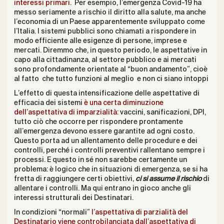
interessi primari.
Per esempio, l’emergenza Covid-19 ha
messo seriamente a rischio il diritto alla salute, ma anche
l’economia di un Paese apparentemente sviluppato come
l’Italia. I sistemi pubblici sono chiamati a rispondere in
modo efficiente alle esigenze di persone, imprese e
mercati. Diremmo che, in questo periodo, le aspettative in
capo alla cittadinanza, al settore pubblico e ai mercati
sono profondamente orientate al “buon andamento”, cioè
al fatto che tutto funzioni al meglio e non ci siano intoppi
L’effetto di questa intensificazione delle aspettative di
efficacia dei sistemi
è una certa diminuzione
dell’aspettativa di imparzialità:
vaccini, sanificazioni, DPI,
tutto ciò che occorre per rispondere prontamente
all’emergenza devono essere garantite ad ogni costo.
Questo porta ad un allentamento delle procedure e dei
controlli, perché i controlli preventivi rallentano sempre i
processi. E questo in sé non sarebbe certamente un
problema: è logico che in situazioni di emergenza, se si ha
fretta di raggiungere certi obiettivi,
ci si assume il rischio
di
allentare i controlli. Ma qui entrano in gioco anche gli
interessi strutturali dei Destinatari.
In condizioni “normali”
l’aspettativa di parzialità del
Destinatario viene controbilanciata dall
’aspettativa di