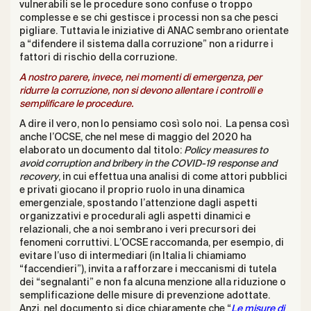
vulnerabili se le procedure sono confuse o troppo
complesse e se chi gestisce i processi non sa che pesci
pigliare. Tuttavia le iniziative di ANAC sembrano orientate
a “difendere il sistema dalla corruzione” non a ridurre i
fattori di rischio della corruzione.
A nostro parere, invece, nei momenti di emergenza, per
ridurre la corruzione, non si devono allentare i controlli e
semplificare le procedure.
A dire il vero, non lo pensiamo così solo noi. La pensa così
anche l’OCSE, che nel mese di maggio del 2020 ha
elaborato un documento dal titolo:
Policy measures to
avoid corruption and bribery in the COVID-19 response and
recovery
, in cui effettua una analisi di come attori pubblici
e privati giocano il proprio ruolo in una dinamica
emergenziale, spostando l’attenzione dagli aspetti
organizzativi e procedurali agli aspetti dinamici e
relazionali, che a noi sembrano i veri precursori dei
fenomeni corruttivi. L’OCSE raccomanda, per esempio, di
evitare l’uso di intermediari (in Italia li chiamiamo
“faccendieri”), invita a rafforzare i meccanismi di tutela
dei “segnalanti” e non fa alcuna menzione alla riduzione o
semplificazione delle misure di prevenzione adottate.
Anzi, nel documento si dice chiaramente che “
Le misure di