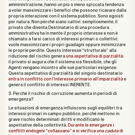
amministrazione, hanno un più o meno spiccata tendenza
a voler massimizzare i benefici che possono ricavare dalla
propria interazione con il sistema pubblico. Sono egoisti
per natura. Non perché siano cattivi: semplicemente, il
privato che diventa Destinatario di una procedura
amministrativa ha in mente il proprio interesse e non è
chiamato a farsi carico di interessi primari o collettivi:
vuole massimizzare i propri guadagni oppure minimizzare
le proprie perdite. Questo interesse “strutturale” alla
riduzione del rischio genera
una aspettativa di parzialità:
il privato si augura che il sistema sia flessibile, che gli
Agenti vengano incontro alle sue particolari esigenze.
Questa aspettativa di parzialità del singolo destinatario
entra in conflitto con l’interesse primario all’imparzialità
e
genera il conflitto di interessi INERENTE.
3. Perché il rischio di corruzione aumenta in periodi di
emergenza?
Le situazioni di emergenza influiscono sugli equilibri tra
interessi primari in campo pubblico, perché mettono in
grave rischio determinati diritti e modificano le
aspettative della collettività.
Durante le emergenze i
conflitti endogeni “collassano” e si verifica una
caduta
di