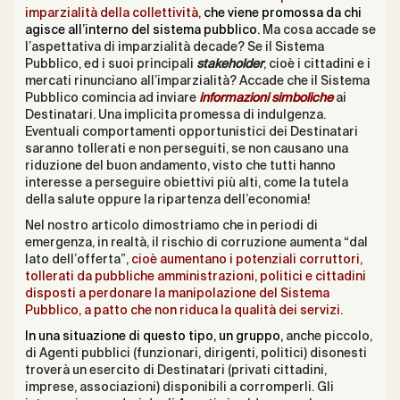
imparzialità della collettività,
che viene promossa da chi
agisce all’interno del sistema pubblico.
Ma cosa accade se
l’aspettativa di imparzialità decade? Se il Sistema
Pubblico, ed i suoi principali
stakeholder
, cioè i cittadini e i
mercati rinunciano all’imparzialità? Accade che il Sistema
Pubblico comincia ad inviare
informazioni simboliche
ai
Destinatari. Una implicita promessa di indulgenza.
Eventuali comportamenti opportunistici dei Destinatari
saranno tollerati e non perseguiti, se non causano una
riduzione del buon andamento, visto che tutti hanno
interesse a perseguire obiettivi più alti, come la tutela
della salute oppure la ripartenza dell’economia!
Nel nostro articolo dimostriamo che in periodi di
emergenza, in realtà, il rischio di corruzione aumenta “dal
lato dell’offerta”,
cioè aumentano i potenziali corruttori,
tollerati da pubbliche amministrazioni, politici e cittadini
disposti a perdonare la manipolazione del Sistema
Pubblico, a patto che non riduca la qualità dei servizi.
In una situazione di questo tipo, un gruppo,
anche piccolo,
di Agenti pubblici (funzionari, dirigenti, politici) disonesti
troverà un esercito di Destinatari (privati cittadini,
imprese, associazioni) disponibili a corromperli. Gli