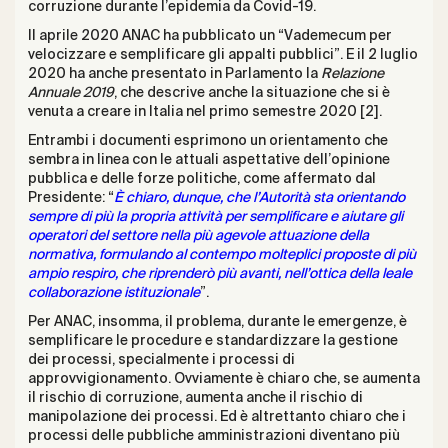
corruzione durante l’epidemia da Covid-19.
Il aprile 2020 ANAC ha pubblicato un “
Vademecum per
velocizzare e semplificare gli appalti pubblici
”. E il 2 luglio
2020 ha anche presentato in Parlamento la
Relazione
Annuale 2019
, che descrive anche la situazione che si è
venuta a creare in Italia nel primo semestre 2020 [2].
Entrambi i documenti esprimono un orientamento che
sembra in linea con le attuali aspettative dell’opinione
pubblica e delle forze politiche, come affermato dal
Presidente: “
È chiaro, dunque, che l’Autorità sta orientando
sempre di più la propria attività per semplificare e aiutare gli
operatori del settore nella più agevole attuazione della
normativa, formulando al contempo molteplici proposte di più
ampio respiro, che riprenderò più avanti, nell’ottica della leale
collaborazione istituzionale
”.
Per ANAC, insomma, il problema, durante le emergenze, è
semplificare le procedure e standardizzare la gestione
dei processi, specialmente i processi di
approvvigionamento. Ovviamente è chiaro che, se aumenta
il rischio di corruzione, aumenta anche il rischio di
manipolazione dei processi. Ed è altrettanto chiaro che i
processi delle pubbliche amministrazioni diventano più