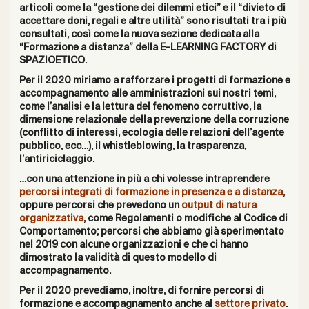
articoli come la “gestione dei dilemmi etici” e il “divieto di
accettare doni, regali e altre utilità” sono risultati tra i più
consultati, così come la nuova sezione dedicata alla
“Formazione a distanza” della
E-LEARNING FACTORY
di
SPAZIOETICO.
Per il 2020 miriamo a rafforzare i progetti di formazione e
accompagnamento alle amministrazioni sui nostri temi,
come l’analisi e la lettura del fenomeno corruttivo, la
dimensione relazionale della prevenzione della corruzione
(conflitto di interessi, ecologia delle relazioni dell’agente
pubblico, ecc…), il whistleblowing, la trasparenza,
l’antiriciclaggio.
…con una attenzione in più a chi volesse intraprendere
percorsi integrati di formazione in presenza e a distanza
,
oppure percorsi che prevedono un
output di natura
organizzativa
, come Regolamenti o modifiche al Codice di
Comportamento; percorsi che abbiamo già sperimentato
nel 2019 con alcune organizzazioni e che ci hanno
dimostrato la validità di questo modello di
accompagnamento.
Per il 2020 prevediamo, inoltre, di fornire percorsi di
formazione e accompagnamento anche al
settore privato
.