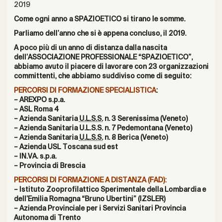
2019
Come ogni anno a SPAZIOETICO si tirano le somme.
Parliamo dell’anno che si è appena concluso, il 2019.
A poco più di un anno di distanza dalla nascita
dell’ASSOCIAZIONE PROFESSIONALE “SPAZIOETICO”,
abbiamo avuto il piacere di lavorare con 23 organizzazioni
committenti, che abbiamo suddiviso come di seguito:
PERCORSI DI FORMAZIONE SPECIALISTICA
:
– AREXPO s.p.a.
– ASL Roma 4
– Azienda Sanitaria
U.L.S.S.
n. 3 Serenissima (Veneto)
– Azienda Sanitaria U.L.S.S. n. 7 Pedemontana (Veneto)
– Azienda Sanitaria
U.L.S.S.
n. 8 Berica (Veneto)
– Azienda USL Toscana sud est
– IN.VA. s.p.a.
– Provincia di Brescia
PERCORSI DI FORMAZIONE A DISTANZA (FAD):
– Istituto Zooprofilattico Sperimentale della Lombardia e
dell’Emilia Romagna “Bruno Ubertini” (IZSLER)
– Azienda Provinciale per i Servizi Sanitari Provincia
Autonoma di Trento