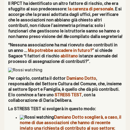
Il RPCT ha identificato un altro fattore di rischio, che era
sfuggito al suo predecessore:
la carenza di personale
. E si
accorge che la prassi adottata dagli uffici, per verificare
che le associazioni non abbiano già chiesto altri
contributi, non riduce l’asimmetria primaria: solo i
funzionari che gestiscono le istruttorie sanno se hanno o
non hanno preso visione del
file
compilato dalla segreteria!
“Nessuna associazione ha mai ricevuto due contributi in
un anno …
Ma potrebbe accadere in futuro?
” si chiede
Sagace “I fattori di rischio
abilitano
istanze anomale del
processo di assegnazione di contributi?”.
Per capirlo, contatta il dottor
Damiano Dotto
,
responsabile del Settore Cultura del Comune, che, insieme
al settore Sport e Famiglia, è quello che dà più contributi.
E lo convince a fare uno
STRESS TEST
, con la
collaborazione di Daria Delibera.
Lo STRESS TEST si svolgerà in questo modo:
Damiano Dotto sceglierà, a caso, il
nome di due associazioni che hanno di recente
inviato una richiesta di contributo al suo settore;