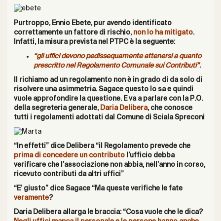
Purtroppo, Ennio Ebete, pur avendo identificato
correttamente un fattore di rischio,
non lo ha mitigato
.
Infatti, la misura prevista nel PTPC è la seguente:
“gli uffici devono pedissequamente attenersi a quanto
prescritto nel Regolamento Comunale sui Contributi”.
Il richiamo ad un regolamento non è in grado di da solo di
risolvere una asimmetria. Sagace questo lo sa e quindi
vuole approfondire la questione.
E va a parlare con la P.O.
della segreteria generale,
Daria Delibera
, che conosce
tutti i regolamenti adottati dal Comune di Sciala Spreconi
“In effetti” dice Delibera “il Regolamento prevede che
prima di concedere un contributo
l’ufficio debba
verificare che l’associazione non abbia, nell’anno in corso,
ricevuto contributi da altri uffici”
“E’ giusto” dice Sagace “Ma queste verifiche le fate
veramente
?
Daria Delibera allarga le braccia: “Cosa vuole che le dica?