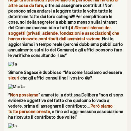
Negli uffici manca il personale e le persone hanno anche
altre cose da fare
, oltre ad assegnare contributi! Non
possono mica andarsi a leggere tutte le volte tutte le
determine fatte dai loro colleghi!!! Per semplificare le
cose, noi della segreteria abbiamo messo sulla intranet
del Comune (accessibile a tutti)
il
file
con l’elenco dei
soggetti (privati, aziende, fondazioni e associazioni) che
hanno ricevuto contributi dall’amministrazione.
Noi lo
aggiorniamo in tempo reale (perché dobbiamo pubblicarlo
annualmente sul sito del Comune) e gli uffici possono fare
le verifiche consultando il
file
“
Simone Sagace è dubbioso: “Ma come facciamo ad essere
sicuri
che gli uffici consultino il vostro
file
?
“
Non possiamo
” ammette la dott.ssa Delibera “non ci sono
evidenze oggettive del fatto che qualcuno lo vada a
vedere, prima di assegnare il contributo…
Però siamo
tutte persone oneste
, e fino ad oggi nessuna associazione
ha ricevuto il contributo due volte!”