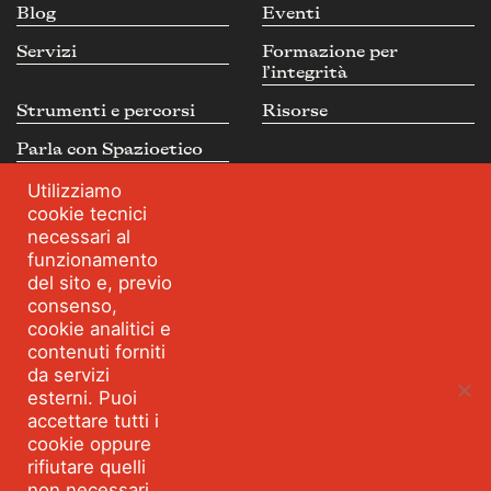
Blog
Eventi
Servizi
Formazione per
l’integrità
Strumenti e percorsi
Risorse
Parla con Spazioetico
Utilizziamo
cookie tecnici
necessari al
Seguici:
Facebook
Linkedin
Youtube
Twitter
funzionamento
©2026 SPAZIOETICO ASSOCIAZIONE PROFESSIONALE - Tutti
del sito e, previo
i diritti riservati Partita IVA 10495360967 VIA MONTEGANI 1
MILANO
consenso,
Cookie policy
Privacy Policy
cookie analitici e
contenuti forniti
da servizi
esterni. Puoi
accettare tutti i
cookie oppure
rifiutare quelli
non necessari.