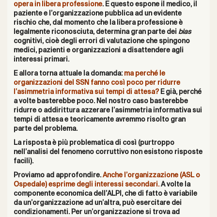
opera in libera professione
. E questo espone il medico, il
paziente e l’organizzazione pubblica ad un evidente
rischio che, dal momento che la libera professione è
legalmente riconosciuta, determina gran parte dei
bias
cognitivi, cioè degli errori di valutazione che spingono
medici, pazienti e organizzazioni a disattendere agli
interessi primari.
E allora torna attuale la domanda:
ma perché le
organizzazioni del SSN fanno così poco per ridurre
l’asimmetria informativa sui tempi di attesa?
E già, perché
a volte basterebbe poco. Nel nostro caso basterebbe
ridurre o addirittura azzerare l’asimmetria informativa sui
tempi di attesa e teoricamente avremmo risolto gran
parte del problema.
La risposta è più problematica di così (purtroppo
nell’analisi del fenomeno corruttivo non esistono risposte
facili).
Proviamo ad approfondire.
Anche l’organizzazione (ASL o
Ospedale) esprime degli interessi secondari.
A volte la
componente economica dell’ALPI, che di fatto è variabile
da un’organizzazione ad un’altra, può esercitare dei
condizionamenti. Per un’organizzazione si trova ad