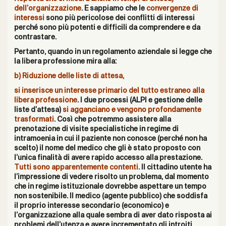
dell’organizzazione
. E sappiamo che le
convergenze di
interessi
sono più pericolose dei conflitti di interessi
perché sono più potenti e difficili da comprendere e da
contrastare.
Pertanto, quando in un regolamento aziendale si legge che
la libera professione mira alla:
b) Riduzione delle liste di attesa,
si inserisce un interesse primario del tutto estraneo alla
libera professione
. I due processi (ALPI e gestione delle
liste d’attesa)
si agganciano e vengono profondamente
trasformati
. Così che potremmo assistere alla
prenotazione di visite specialistiche in regime di
intramoenia in cui il paziente non conosce (perché non ha
scelto) il nome del medico che gli è stato proposto con
l’unica finalità di avere rapido accesso alla prestazione.
Tutti sono apparentemente contenti
. Il cittadino utente ha
l’impressione di vedere risolto un problema, dal momento
che in regime istituzionale dovrebbe aspettare un tempo
non sostenibile. Il medico (agente pubblico) che soddisfa
il proprio interesse secondario (economico) e
l’organizzazione alla quale sembra di aver dato risposta ai
problemi dell’utenza e avere incrementato gli introiti