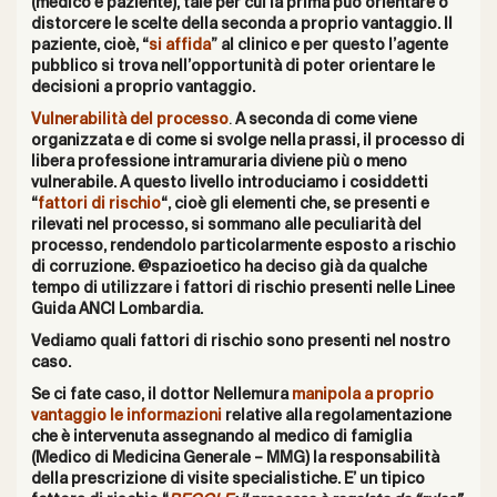
(medico e paziente), tale per cui
la prima può orientare o
distorcere le scelte della seconda
a proprio vantaggio.
Il
paziente, cioè, “
si affida
” al clinico e per questo l’agente
pubblico si trova nell’opportunità di poter orientare le
decisioni a proprio vantaggio.
Vulnerabilità del processo
.
A seconda di come viene
organizzata e di come si svolge nella prassi, il processo di
libera professione intramuraria diviene più o meno
vulnerabile. A questo livello introduciamo i cosiddetti
“
fattori di rischio
“, cioè gli elementi che, se presenti e
rilevati nel processo, si sommano alle peculiarità del
processo, rendendolo particolarmente esposto a rischio
di corruzione. @spazioetico ha deciso già da qualche
tempo di utilizzare i fattori di rischio presenti nelle
Linee
Guida ANCI Lombardia.
Vediamo quali fattori di rischio sono presenti nel nostro
caso.
Se ci fate caso, il dottor Nellemura
manipola a proprio
vantaggio le informazioni
relative alla regolamentazione
che è intervenuta assegnando al medico di famiglia
(Medico di Medicina Generale – MMG) la responsabilità
della prescrizione di visite specialistiche. E’ un tipico