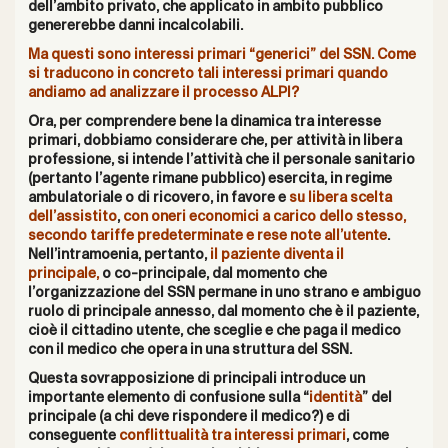
dell’ambito privato, che applicato in ambito pubblico
genererebbe danni incalcolabili.
Ma questi sono interessi primari “generici” del SSN. Come
si traducono in concreto tali interessi primari quando
andiamo ad analizzare il processo ALPI?
Ora, per comprendere bene la dinamica tra interesse
primari, dobbiamo considerare che, per attività in libera
professione, si intende l’attività che il personale sanitario
(pertanto l’agente rimane pubblico) esercita, in regime
ambulatoriale o di ricovero, in favore e
su libera scelta
dell’assistito
,
con oneri economici a carico dello stesso,
secondo tariffe predeterminate e rese note all’utente
.
Nell’intramoenia, pertanto,
il paziente diventa il
principale,
o co-principale, dal momento che
l’organizzazione del SSN permane in uno strano e ambiguo
ruolo di principale annesso, dal momento che è il paziente,
cioè il cittadino utente, che sceglie e che paga il medico
con il medico che opera in una struttura del SSN.
Questa sovrapposizione di principali introduce un
importante elemento di confusione sulla “
identità
” del
principale (a chi deve rispondere il medico?) e di
conseguente
conflittualità tra interessi primari
, come