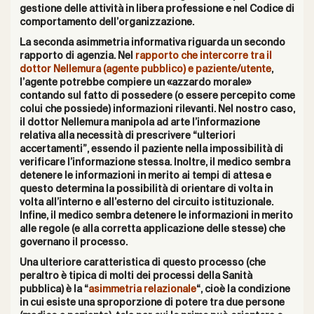
gestione delle attività in libera professione e nel Codice di
comportamento dell’organizzazione.
La seconda asimmetria informativa riguarda un secondo
rapporto di agenzia. N
el
rapporto che intercorre tra
il
dottor Nellemura (agente pubblico) e paziente/utente
,
l’agente potrebbe compiere un «
azzardo morale
»
contando sul fatto di possedere (o essere percepito come
colui che possiede)
informazioni rilevanti. Nel nostro caso,
il dottor Nellemura manipola ad arte l’informazione
relativa alla necessità di prescrivere “ulteriori
accertamenti”, essendo il paziente nella impossibilità di
verificare l’informazione stessa. Inoltre, il medico sembra
detenere le informazioni in merito ai tempi di attesa e
questo determina la possibilità di orientare di volta in
volta all’interno e all’esterno del circuito istituzionale.
Infine, il medico sembra detenere le informazioni in merito
alle regole (e alla corretta applicazione delle stesse) che
governano il processo.
Una ulteriore caratteristica di questo processo (che
peraltro è tipica di molti dei processi della Sanità
pubblica) è la “
asimmetria relazionale
“, cioè la
condizione
in cui esiste una
sproporzione di potere
tra due persone