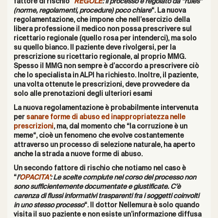
fattore di rischio “
REGOLE
: il processo è regolato da “rules”
(norme, regolamenti, procedure) poco chiare
“. La nuova
regolamentazione, che impone che nell’esercizio della
libera professione il medico non possa prescrivere sul
ricettario regionale (quello rosa per intenderci), ma solo
su quello bianco. Il
paziente deve rivolgersi, per la
prescrizione su ricettario regionale, al proprio MMG.
Spesso il MMG non sempre è d’accordo a prescrivere ciò
che lo specialista in ALPI ha richiesto. Inoltre, i
l paziente
,
una volta ottenute le prescrizioni, deve provvedere da
solo alle prenotazioni degli ulteriori esami
La nuova regolamentazione è probabilmente intervenuta
per
sanare forme di abuso ed inappropriatezza nelle
prescrizioni
, ma, dal momento che “
la corruzione è un
meme
“, cioè un fenomeno che evolve costantemente
attraverso un processo di selezione naturale, ha aperto
anche la strada a nuove forme di abuso.
Un secondo fattore di rischio che notiamo nel caso è
“
l’
OPACITA’
: Le scelte compiute nel corso del processo non
sono sufficientemente documentate e giustificate. C’è
carenza di flussi informativi trasparenti fra i soggetti coinvolti
in uno stesso processo
“. Il dottor Nellemura è solo quando
visita il suo paziente e non esiste un’informazione diffusa