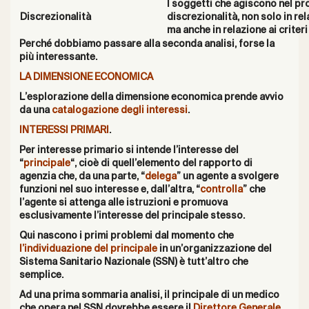
I soggetti che agiscono nel p
Discrezionalità
discrezionalità, non solo in re
ma anche in relazione ai criteri
Perché dobbiamo passare alla seconda analisi, forse la
più interessante.
LA DIMENSIONE ECONOMICA
L’esplorazione della dimensione economica prende avvio
da una
catalogazione degli interessi
.
INTERESSI PRIMARI
.
Per interesse primario si intende l’interesse del
“
principale
“, cioè di quell’elemento del rapporto di
agenzia che, da una parte, “
delega
” un agente a svolgere
funzioni nel suo interesse e, dall’altra, “
controlla
” che
l’agente si attenga alle istruzioni e promuova
esclusivamente l’interesse del principale stesso.
Qui nascono i primi problemi dal momento che
l’individuazione del principale
in un’organizzazione del
Sistema Sanitario Nazionale (SSN) è tutt’altro che
semplice.
Ad una prima sommaria analisi, il principale di un medico
che opera nel SSN dovrebbe essere il
Direttore Generale