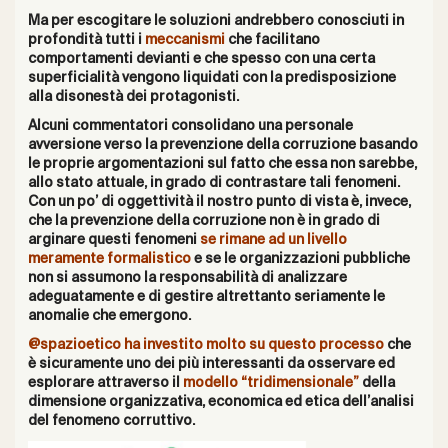
Ma per escogitare le soluzioni andrebbero conosciuti in
profondità tutti i
meccanismi
che facilitano
comportamenti devianti e che spesso con una certa
superficialità vengono liquidati con la predisposizione
alla disonestà dei protagonisti.
Alcuni commentatori consolidano una personale
avversione verso la prevenzione della corruzione basando
le proprie argomentazioni sul fatto che essa non sarebbe,
allo stato attuale, in grado di contrastare tali fenomeni.
Con un po’ di oggettività il nostro punto di vista è, invece,
che la prevenzione della corruzione non è in grado di
arginare questi fenomeni
se rimane ad un livello
meramente formalistico
e se le organizzazioni pubbliche
non si assumono la responsabilità di analizzare
adeguatamente e di gestire altrettanto seriamente le
anomalie che emergono.
@spazioetico ha investito molto su questo processo
che
è sicuramente uno dei più interessanti da osservare ed
esplorare attraverso il
modello “tridimensionale”
della
dimensione organizzativa, economica ed etica dell’analisi
del fenomeno corruttivo.