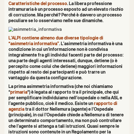
Caratteristiche del processo
. La libera professione
intramuraria è un processo esposto ad un elevato rischio
di corruzione.
Ma perché? Perché è davvero un processo
peculiare se lo osserviamo nelle sue dinamiche.
L’ALPI contiene almeno due diverse tipologie di
“asimmetria informativa”
. L’
asimmetria informativa è
una
condizione in cui
un’informazione non è condivisa
integralmente fra gli individui facenti parte del processo
:
una parte degli agenti interessati, dunque, detiene (o è
percepito come colui che detiene) maggiori informazioni
rispetto al resto dei partecipanti e può trarre un
vantaggio da questa configurazione.
La prima asimmetria informativa (che noi chiamiamo
“
primaria
“) è legata al rapporto tra il principale, che qui
per semplificare individuiamo nell’ospedale o nella ASL e
l’agente pubblico, cioè il medico.
Esiste un
rapporto di
agenzia
tra il dottor Nellemura (agente) e l’Ospedale
(principale)
, in cui l’Ospedale chiede a Nellemura di tenere
un determinato comportamento,
ma non può controllare
che l’agente si attenga a tali istruzioni. Quasi sempre le
istruzioni sono contenute in un Regolamento per la