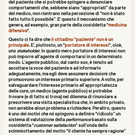
del paziente che si potrebbe spingere a denunciare
comportamenti che, sebbene siano “appropriati” da parte
del medico, non rientrano nella percezione di “non è stato
fatto tutto il possibile”. E’ questo il meccanismo che
genera, ad esempio, gran parte della cosiddetta “
medicina
difensiva
“.
Questo ci fa dire che
il cittadino “paziente” non è un
principale
. E’, piuttosto, un “
portatore di interessi
“, cioè,
uno
stakeholder
. In quanto mero portatore di interessi non
può imporre all’agente di comportarsi in un determinato
modo. L’agente pubblico, dal canto suo, è tenuto ad
ascoltare la voce del paziente e ad informarlo
adeguatamente, ma egli deve assumere decisioni che
promuovono un interesse primario superiore. A volte, per
salvaguardare l’interesse primario all’appropriatezza
delle cure, un medico (agente pubblico) si potrebbe
trovare (e di fatto si trova) nel dilemma di rinunciare a
prescrivere una visita specialistica che, in ambito privato,
non avrebbe alcun problema a richiedere. Peraltro, questo
è uno dei motivi che mi spingono a definire “ridicolo” un
sistema di valutazione della
performance
basato sulla
cosiddetta “
customer satisfaction
” sull’onda dello
scimmiottamento del motto “il cliente ha sempre ragione”