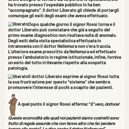
ha trovato presso l’ospedale pubblico lo ha ben
“accompagnato”. Il dottor Liberato gli chiede di portargli
comunque gli esiti degli esami che aveva effettuato.
Dopo qualche giorno il signor Rossi torna e il
dottor Liberato può constatare che già a seguito del
primo esame diagnostico non risultava nulla di anomalo.
Degli esiti della visita specialistica effettuata in
intramoenia con il dottor Nellemura non c’era traccia.
L’ulteriore esame prescritto da Nellemura ed effettuato
presso l’ambulatorio in regime istituzionale, infine, forniva
un esito del tutto irrilevante rispetto alla sospetta
patologia.
Il dottor Liberato esprime al signor Rossi tutta
la sua frustrazione per questo “sistema” che sembra
promuovere l’interesse di pochi a scapito dei pazienti.
A quel punto il signor Rossi afferma: “
E’ vero, dottore!
Queste scomodità alle quali noi pazienti siamo costretti sono
frutto di regole assurde che non fanno altro che far perdere