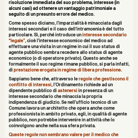
risoluzione immediata del suo problema, interesse (in
alcuni casi) ad ottenere un vantaggio patrimoniale a
seguito di un presunto errore del medico.
Come spesso diciamo, l’imparzialità è minacciata dagli
interessi secondari e il caso dell’intramoenia è del tutto
particolare. Sì, perché introduce un
interesse secondario
“legale”
, cioè l’interesse economico del medico ad
effettuare una visita in un regime in cui il suo status di
agente pubblico sembra recedere allo status di agente
economico (o di operatore privato). Questo anche se
formalmente il suo regime rimane pubblico, si parla infatti,
di
prestazione erogata in regime di libera professione
.
Sappiamo bene che, attraverso le
regole che gestiscono il
conflitto di interessi
, l’Ordinamento richiede ad un
dipendente pubblico di
astenersi
in presenza di un
interesse secondario che minaccia la propria
indipendenza di giudizio. Se nell’ufficio tecnico di un
Comune lavora un architetto che opera anche come
professionista in ambito privato, egli, in qualità di agente
pubblico, non potrebbe intervenire in attività che lo
coinvolgono anche nella sua sfera privata.
Queste regole non sembrano valere per il medico che