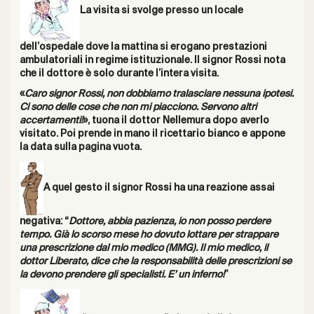
La visita si svolge presso un locale
dell’ospedale dove la mattina si erogano prestazioni
ambulatoriali in regime istituzionale. Il signor Rossi nota
che il dottore è solo durante l’intera visita.
«
Caro signor Rossi, non dobbiamo tralasciare nessuna ipotesi.
Ci sono delle cose che non mi piacciono. Servono altri
accertamenti!
», tuona il dottor Nellemura dopo averlo
visitato. Poi prende in mano il ricettario bianco e appone
la data sulla pagina vuota.
A quel gesto il signor Rossi ha una reazione assai
negativa: “
Dottore, abbia pazienza, io non posso perdere
tempo. Già lo scorso mese ho dovuto lottare per strappare
una prescrizione dal mio medico (MMG). Il mio medico, il
dottor Liberato, dice che la responsabilità delle prescrizioni se
la devono prendere gli specialisti. E’ un inferno!
”