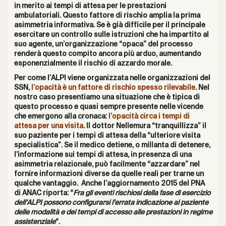
in merito ai tempi di attesa per le prestazioni
ambulatoriali. Questo fattore di rischio amplia la prima
asimmetria informativa. Se è già difficile per il principale
esercitare un controllo sulle istruzioni che ha impartito al
suo agente, un’organizzazione “opaca” del processo
renderà questo compito ancora più arduo, aumentando
esponenzialmente il rischio di azzardo morale.
Per come l’ALPI viene organizzata nelle organizzazioni del
SSN,
l’opacità è un fattore di rischio spesso rilevabile
. Nel
nostro caso presentiamo una situazione che è tipica di
questo processo e quasi sempre presente nelle vicende
che emergono alla cronaca:
l’opacità circa i tempi di
attesa per una visita
. Il dottor Nellemura “tranquillizza” il
suo paziente per i tempi di attesa della “ulteriore visita
specialistica”. Se il medico detiene, o millanta di detenere,
l’informazione sui tempi di attesa, in presenza di una
asimmetria relazionale, può facilmente “azzardare” nel
fornire informazioni diverse da quelle reali per trarne un
qualche vantaggio. Anche l’aggiornamento 2015 del PNA
di ANAC riporta: “
Fra gli eventi rischiosi della fase di esercizio
dell’ALPI possono configurarsi l’errata indicazione al paziente
delle modalità e dei tempi di accesso alle prestazioni in regime
assistenziale
“.