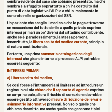
sembra evidente dal caso che abbiamo presentato, ma che
sembra sia sfuggito soprattutto a chi ha costruito dal
punto di vista legislativo l’ALPI e a chi lo implementa in
concreto nelle organizzazioni del SSN.
Un paziente che sceglie il medico e che lo paga attraverso
un meccanismo del tutto simile a quello privato esprime
interessi primari un po’ diversi dal cittadino contribuente,
anche se è, paradossalmente, la stessa persona.
Innanzitutto, la
libera scelta del medico curante
, principio
di natura costituzionale.
Pertanto, u
na prima
sommaria catalogazione degli
interessi
che girano intorno al processo ALPI potrebbe
essere la seguente:
INTERESSI PRIMARI:
a)
Libera scelta del medico
,
Se così fosse e l’intramoenia si limitasse ad introdurre un
regime in cui sia
chiaro che il rapporto di agenzia
esprime
un co-principale, allora il rischio di corruzione dovrebbe
essere gestito attraverso
misure di riduzione delle varie
asimmetrie informative
presenti. Non solo quelle che
abbiamo descritto, ma anche quelle che generano tipici