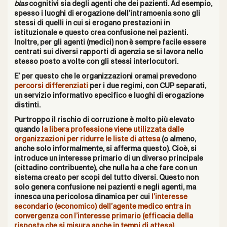
bias
cognitivi sia degli agenti che dei pazienti. Ad esempio,
spesso
i luoghi di erogazione dell’intramoenia sono gli
stessi di quelli in cui si erogano prestazioni in
istituzionale e questo crea confusione nei pazienti.
Inoltre, per gli agenti (medici) non è sempre facile essere
centrati sui diversi rapporti di agenzia se si lavora nello
stesso posto a volte con gli stessi interlocutori.
E’ per questo che le organizzazioni oramai prevedono
percorsi differenziati
per i due regimi, con CUP separati,
un servizio informativo specifico e luoghi di erogazione
distinti.
Purtroppo il rischio di corruzione è molto più elevato
quando
la libera professione
viene utilizzata dalle
organizzazioni per ridurre le liste di attesa
(o almeno,
anche solo informalmente, si afferma questo).
Cioè, si
introduce un interesse primario di un diverso principale
(cittadino contribuente), che nulla ha a che fare con un
sistema creato per scopi del tutto diversi. Questo non
solo genera confusione nei pazienti e negli agenti, ma
innesca una pericolosa dinamica per cui
l’interesse
secondario (economico) dell’agente medico entra in
convergenza con l’interesse primario (efficacia della
risposta che si misura anche in tempi di attesa)