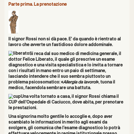
Parte prima. La prenotazione
Il signor Rossi non si dà pace. E’ da quando è rientrato al
lavoro che avverte un fastidioso dolore addominale.
Si reca dal suo medico di medicina generale, il
dottor Felice Liberato, il quale gli prescrive un esame
diagnostico e una visita specialistica e lo invita a tornare
con i risultati in mano entro un paio di settimane,
lasciando intendere che il suo sembra piuttosto un
problema psicosomatico: «
Allergia da lavoro!
», tuona il
medico, facendola sembrare una battuta.
Una volta tornato a casa, il signor Rossi chiama il
CUP dell’Ospedale di Caciucco, dove abita, per prenotare
le prestazioni.
Una signorina molto gentile lo accoglie e, dopo aver
scambiato le informazioni in merito agli esami da
svolgere, gli comunica che l’esame diagnostico lo potrà
effettuare velocemente in regime istituzionale presso