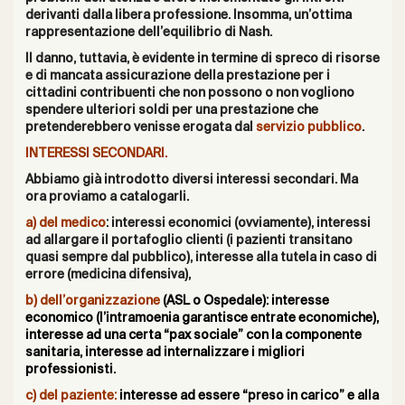
derivanti dalla libera professione. Insomma, un’ottima
rappresentazione dell’
equilibrio di Nash
.
Il danno, tuttavia, è evidente in termine di spreco di risorse
e di mancata assicurazione della prestazione per i
cittadini contribuenti che non possono o non vogliono
spendere ulteriori soldi per una prestazione che
pretenderebbero venisse erogata dal
servizio pubblico
.
INTERESSI SECONDARI.
Abbiamo già introdotto diversi interessi secondari. Ma
ora proviamo a catalogarli.
a) del medico
: interessi economici (ovviamente), interessi
ad allargare il portafoglio clienti (i pazienti transitano
quasi sempre dal pubblico), interesse alla tutela in caso di
errore (medicina difensiva),
b) dell’organizzazione
(ASL o Ospedale): interesse
economico (l’intramoenia garantisce entrate economiche),
interesse ad una certa “pax sociale” con la componente
sanitaria, interesse ad internalizzare i migliori
professionisti.
c) del paziente:
interesse ad essere “preso in carico” e alla