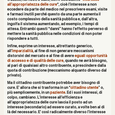
all’appropriatezza delle cure
“, cioè l’interesse a non
eccedere da parte del medico nel prescrivere esami, visite
e farmaci inutili perché questo da una parte aumenta il
costo complessivo della sanità pubblica e, dall’altra,
ingolfa il sistema aumentando, ad esempio, i tempi di
attesa. Entrambi questi “danni” hanno l’effetto perverso di
mettere la sanità pubblica nelle condizioni di non poter
rispondere a tutti.
Infine, esprime un interesse, altrettanto generico,
all’
imparzialità
, al fine di non generare meccanismi
distorsivi del mercato e al fine di avere
eguali opportunità
di accesso e di qualità delle cure
, quando ne avrà bisogno,
al pari di qualsiasi altro contribuente, a prescindere dalla
quota di contribuzione (meccanismo alquanto diverso dal
privato).
Ma il cittadino contribuente potrebbe aver bisogno di
cure. E’ allora che si trasforma in un “
cittadino utente
” o,
più semplicemente, in un
paziente
. Ed i suoi interessi, di
colpo, cambiano. L’interesse all’efficienza e
all’appropriatezza delle cure lascia il posto ad un
interesse (secondario) ad essere curato, a volte ben al di
là del necessario. E’ così radicalmente diverso l’interesse