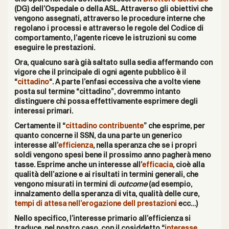
(DG) dell’Ospedale o della ASL. Attraverso gli obiettivi che
vengono assegnati, attraverso le procedure interne che
regolano i processi e attraverso le regole del Codice di
comportamento, l’agente riceve le istruzioni su come
eseguire le prestazioni.
Ora, qualcuno sarà già saltato sulla sedia affermando con
vigore che il principale di ogni agente pubblico è il
“
cittadino
“. A parte l’enfasi eccessiva che a volte viene
posta sul termine “cittadino”, dovremmo intanto
distinguere chi possa effettivamente esprimere degli
interessi primari.
Certamente il “
cittadino contribuente
” che esprime, per
quanto concerne il SSN, da una parte un generico
interesse all’
efficienza
, nella speranza che se i propri
soldi vengono spesi bene il prossimo anno pagherà meno
tasse. Esprime anche un interesse all’
efficacia
, cioè alla
qualità dell’azione e ai risultati in termini generali, che
vengono misurati in termini di
outcome
(ad esempio,
innalzamento della speranza di vita, qualità delle cure,
tempi di attesa nell’erogazione dell prestazioni
ecc…)
Nello specifico, l’interesse primario all’efficienza si
traduce, nel nostro caso, con il cosiddetto “
interesse