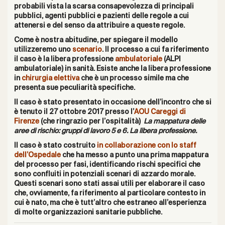
probabili vista la scarsa consapevolezza di principali
pubblici, agenti pubblici e pazienti delle regole a cui
attenersi e del senso da attribuire a queste regole.
Come è nostra abitudine, per spiegare il modello
utilizzeremo uno
scenario
. Il processo a cui fa riferimento
il caso è la libera professione
ambulatoriale
(ALPI
ambulatoriale) in sanità. Esiste anche la libera professione
in
chirurgia elettiva
che è un processo simile ma che
presenta sue peculiarità specifiche.
Il caso è stato presentato in occasione dell’incontro che si
è tenuto il 27 ottobre 2017 presso l’
AOU Careggi di
Firenze
(che ringrazio per l’ospitalità)
La mappatura delle
aree di rischio: gruppi di lavoro 5 e 6. La libera professione.
Il caso è stato costruito
in collaborazione con lo staff
dell’Ospedale
che ha messo a punto una prima mappatura
del processo per fasi, identificando rischi specifici che
sono confluiti in potenziali scenari di azzardo morale.
Questi scenari sono stati assai utili per elaborare il caso
che, ovviamente, fa riferimento al particolare contesto in
cui è nato, ma che è tutt’altro che estraneo all’esperienza
di molte organizzazioni sanitarie pubbliche.