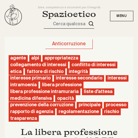
Idee, competenze e strumenti per l'integrità
Spazioetico
Cerca qualcosa
Anticorruzione
agente
alpi
appropriatezza
collegamento di interessi
conflitto di interessi
etica
fattore di rischio
integrità
interesse primario
interesse secondario
interessi
intramoenia
libera professione
libera professione intramuraria
liste d'attesa
medicina difensiva
opacità
prevenzione della corruzione
principale
processo
rapporto di agenzia
regolamentazione
rischio
trasparenza
La libera professione