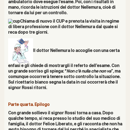
ambulatorio dove esegue l’esame. Poi, con i risultati in
mano, ricorda le istruzioni del dottor Nellemura, cioè di
tornare da lui per un controllo.
Chiama di nuovo il CUP e prenota la visita in regime
di libera professione con il dottor Nellemura dal quale si
reca dopo tre giorni.
Il dottor Nellemura lo accoglie con una certa
enfasi e gli chiede di mostrargli il referto dell’esame. Con
un grande sorriso gli spiega: “
Non c’è nulla che non va
”, ma
comunque occorrerà tenere sotto controllo la situazione.
Sul ricettario bianco segna la data in cui occorrerà che il
signor Rossi ritorni.
Parte quarta. Epilogo
Con grande sollievo il signor Rossi torna a casa. Dopo
qualche tempo, si reca presso lo studio del suo medico di
famiglia, il dottor Felice Liberato, e gli racconta che non ha
avuto bisogno di tornare dal lui perché lo specialista che