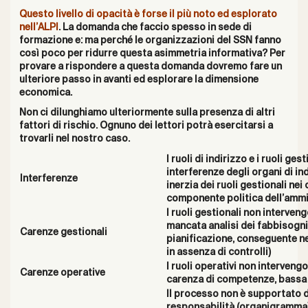
Questo livello di opacità è forse il più noto ed esplorato
nell’ALPI
. La domanda che faccio spesso in sede di
formazione e: ma perché le organizzazioni del SSN fanno
così poco per ridurre questa asimmetria informativa? Per
provare a rispondere a questa domanda dovremo fare un
ulteriore passo in avanti ed esplorare la dimensione
economica.
Non ci dilunghiamo ulteriormente sulla presenza di altri
fattori di rischio. Ognuno dei lettori potrà esercitarsi a
trovarli nel nostro caso.
I ruoli di indirizzo e i ruoli ges
interferenze degli organi di ind
Interferenze
inerzia dei ruoli gestionali nei 
componente politica dell’ammi
I ruoli gestionali non interve
mancata analisi dei fabbisogni
Carenze gestionali
pianificazione, conseguente ne
in assenza di controlli)
I ruoli operativi non interven
Carenze operative
carenza di competenze, bassa 
Il processo non è supportato da
responsabilità (organigramma) 