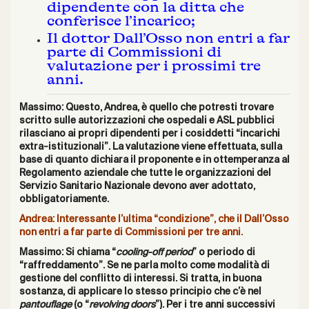
dipendente con la ditta che
conferisce l’incarico;
Il dottor Dall’Osso non entri a far
parte di Commissioni di
valutazione per i prossimi tre
anni.
Massimo: Questo, Andrea, è quello che potresti trovare
scritto sulle autorizzazioni che ospedali e ASL pubblici
rilasciano ai propri dipendenti per i cosiddetti “incarichi
extra-istituzionali”. La valutazione viene effettuata, sulla
base di quanto dichiara il proponente e in ottemperanza al
Regolamento aziendale che tutte le organizzazioni del
Servizio Sanitario Nazionale devono aver adottato,
obbligatoriamente.
Andrea: Interessante l’ultima “condizione”, che il Dall’Osso
non entri a far parte di Commissioni per tre anni.
Massimo: Si chiama “
cooling-off period
” o periodo di
“raffreddamento”. Se ne parla molto come modalità di
gestione del conflitto di interessi. Si tratta, in buona
sostanza, di applicare lo stesso principio che c’è nel
pantouflage
(o “
revolving doors
”). Per i tre anni successivi