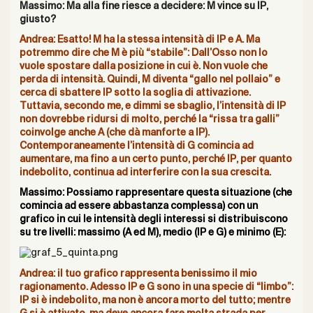
Massimo: Ma alla fine riesce a decidere: M vince su IP,
giusto?
Andrea: Esatto!
M ha la stessa intensità di IP e A. Ma
potremmo dire che M è più “stabile”: Dall’Osso non lo
vuole spostare dalla posizione in cui è. Non vuole che
perda di intensità. Quindi, M diventa “gallo nel pollaio” e
cerca di sbattere IP sotto la soglia di attivazione.
Tuttavia, secondo me, e dimmi se sbaglio, l’intensità di IP
non dovrebbe ridursi di molto, perché la “rissa tra galli”
coinvolge anche A (che dà manforte a IP).
Contemporaneamente l’intensità di G comincia ad
aumentare, ma fino a un certo punto, perché IP, per quanto
indebolito, continua ad interferire con la sua crescita.
Massimo: Possiamo rappresentare questa situazione (che
comincia ad essere abbastanza complessa) con un
grafico in cui le intensità degli interessi si distribuiscono
su tre livelli: massimo (A ed M), medio (IP e G) e minimo (E):
Andrea: il tuo grafico rappresenta benissimo il mio
ragionamento. Adesso IP e G sono in una specie di “limbo”:
IP si è indebolito, ma non è ancora morto del tutto; mentre