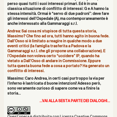
perso quasi tutti i suoi interessi primari. Ed è in una
classica situazione di conflitto di interessi: G e A hanno la
stessa intensità. Ormai è “servo di due padroni”: deve fare
gli interessi dell’Ospedale (A), ma contemporaneamente è
anche interessato alla Gammaraggi s.r.l.
Andrea: Sai cosa mi stupisce di tutta questa storia,
Massimo? Che fino ad ora, tutti hanno agito in buona fede.
Dall’Osso si è limitato a reagire in qualche modo a due
eventi critici (la famiglia trasferita a Padova e la
Gammaraggi s.r.l. che gli propone una collaborazione). E
l’Ospedale non voleva certo “uccidere” IP, quando ha
vietato a Dall’Osso di andare in Commissione. Eppure
tutta questa buona fede a cosa a portato? Ha generato un
conflitto di interessi.
Massimo: Caro Andrea, in certi casi purtroppo la via per
l’inferno è lastricata d buone intenzioni! Adesso però,
sono veramente curioso di sapere come va a finire la
storia…
…VAI ALLA
SESTA PARTE
DEI DIALOGHI…
Quest’opera è distribuita con Licenza
Creative Commons