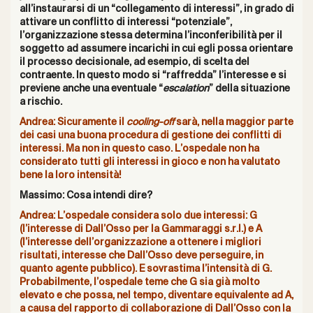
all’instaurarsi di un “collegamento di interessi”, in grado di
attivare un conflitto di interessi “potenziale”,
l’organizzazione stessa determina l’inconferibilità per il
soggetto ad assumere incarichi in cui egli possa orientare
il processo decisionale, ad esempio, di scelta del
contraente. In questo modo si “raffredda” l’interesse e si
previene anche una eventuale “
escalation
” della situazione
a rischio.
Andrea: Sicuramente il
cooling-off
sarà, nella maggior parte
dei casi una buona procedura di gestione dei conflitti di
interessi. Ma non in questo caso. L’ospedale non ha
considerato tutti gli interessi in gioco e non ha valutato
bene la loro intensità!
Massimo: Cosa intendi dire?
Andrea: L’ospedale considera solo due interessi: G
(l’interesse di Dall’Osso per la Gammaraggi s.r.l.) e A
(l’interesse dell’organizzazione a ottenere i migliori
risultati, interesse che Dall’Osso deve perseguire, in
quanto agente pubblico). E sovrastima l’intensità di G.
Probabilmente, l’ospedale teme che G sia già molto
elevato e che possa, nel tempo, diventare equivalente ad A,
a causa del rapporto di collaborazione di Dall’Osso con la