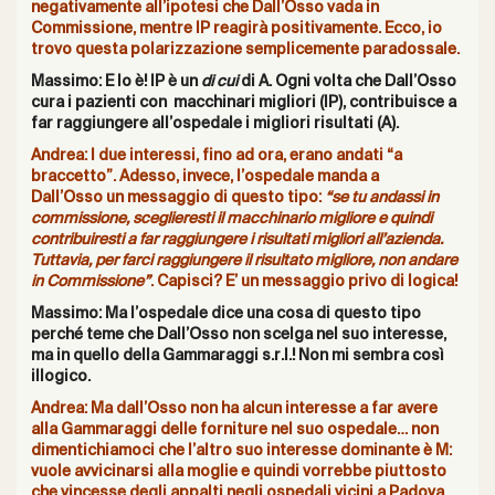
negativamente all’ipotesi che Dall’Osso vada in
Commissione, mentre IP reagirà positivamente.
Ecco, io
trovo questa polarizzazione semplicemente paradossale.
Massimo: E lo è! IP è un
di cui
di A. Ogni volta che Dall’Osso
cura i pazienti con macchinari migliori (IP), contribuisce a
far raggiungere all’ospedale i migliori risultati (A).
Andrea: I due interessi, fino ad ora, erano andati “a
braccetto”. Adesso, invece, l’ospedale manda a
Dall’Osso un messaggio di questo tipo:
“se tu andassi in
commissione, sceglieresti il macchinario migliore e quindi
contribuiresti a far raggiungere i risultati migliori all’azienda.
Tuttavia, per farci raggiungere il risultato migliore, non andare
in Commissione”
. Capisci? E’ un messaggio privo di logica!
Massimo: Ma l’ospedale dice una cosa di questo tipo
perché teme che Dall’Osso non scelga nel suo interesse,
ma in quello della Gammaraggi s.r.l.! Non mi sembra così
illogico.
Andrea: Ma dall’Osso non ha alcun interesse a far avere
alla Gammaraggi delle forniture nel suo ospedale… non
dimentichiamoci che l’altro suo interesse dominante è M:
vuole avvicinarsi alla moglie e quindi vorrebbe piuttosto
che vincesse degli appalti negli ospedali vicini a Padova,