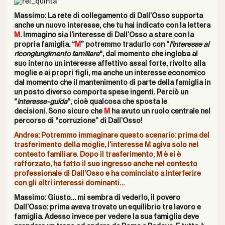
Massimo: La rete di collegamento di Dall’Osso supporta
anche un nuovo interesse, che tu hai indicato con la lettera
M
. Immagino sia l’interesse di Dall’Osso a stare con la
propria famiglia. “
M
” potremmo tradurlo con “
l’interesse al
ricongiungimento familiare
“, dal momento che ingloba al
suo interno un interesse affettivo assai forte, rivolto alla
moglie e ai propri figli, ma anche un interesse economico
dal momento che il mantenimento di parte della famiglia in
un posto diverso comporta spese ingenti. Perciò un
“
interesse-guida
“, cioè qualcosa che sposta le
decisioni.
Sono sicuro che
M
ha avuto un ruolo centrale
nel
percorso di “corruzione” di Dall’Osso!
Andrea: Potremmo immaginare questo scenario:
prima del
trasferimento della moglie, l’interesse M
agiva solo nel
contesto familiare. Dopo il trasferimento, M è si è
rafforzato, ha fatto il suo ingresso anche nel contesto
professionale di Dall’Osso e ha cominciato a interferire
con gli altri interessi dominanti…
Massimo: Giusto… mi sembra di vederlo, il povero
Dall’Osso: prima aveva trovato un equilibrio tra lavoro e
famiglia. Adesso invece per vedere la sua famiglia deve