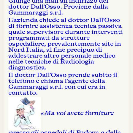
Giunge una mail all’indirizzo del
dottor Dall’Osso. Proviene dalla
Gammaraggi s.r.l.
L’azienda chiede al dottor Dall’Osso
di fornire assistenza tecnica passiva
quale supervisore durante interventi
programmati da strutture
ospedaliere, prevalentemente site in
Nord Italia, al fine precipuo di
addestrare altro personale medico
nelle tecniche di Radiologia
diagnostica.
Il dottor Dall’Osso prende subito il
telefono e chiama l’agente della
Gammaraggi s.r.l. con cui era in
contatto.
«
Ma voi avete forniture
presso gli ospedali di Padova o della