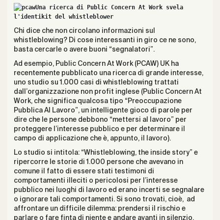
Una ricerca di Public Concern At Work svela 

l'identikit del whistleblower
Chi dice che non circolano informazioni sul
whistleblowing? Di cose interessanti in giro ce ne sono,
basta cercarle o avere buoni “segnalatori”.
Ad esempio,
Public Concern At Work
(PCAW) UK ha
recentemente pubblicato una ricerca di grande interesse,
uno studio su 1.000 casi di whistleblowing trattati
dall’organizzazione non profit inglese (Public Concern At
Work, che significa qualcosa tipo “Preoccupazione
Pubblica Al Lavoro”, un intelligente gioco di parole per
dire che le persone debbono “mettersi al lavoro” per
proteggere l’interesse pubblico e per determinare il
campo di applicazione che è, appunto, il lavoro).
Lo studio si intitola: “
Whistleblowing, the inside story
” e
ripercorre le storie di 1.000 persone che avevano in
comune il fatto di essere stati testimoni di
comportamenti illeciti o pericolosi per l’interesse
pubblico nei luoghi di lavoro ed erano incerti se segnalare
o ignorare tali comportamenti. Si sono trovati, cioè, ad
affrontare un difficile dilemma: prendersi il rischio e
parlare o fare finta di niente e andare avanti in silenzio.