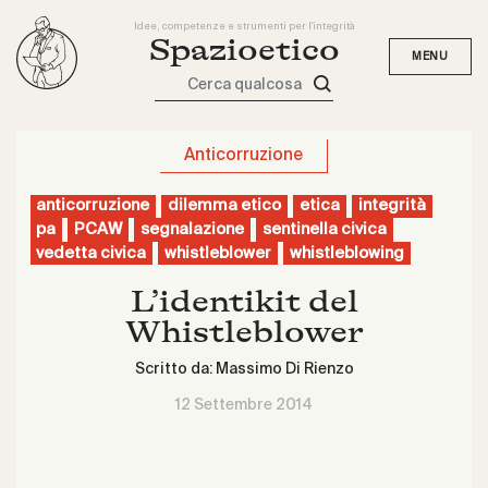
Idee, competenze e strumenti per l'integrità
Spazioetico
Cerca qualcosa
Anticorruzione
anticorruzione
dilemma etico
etica
integrità
pa
PCAW
segnalazione
sentinella civica
vedetta civica
whistleblower
whistleblowing
L’identikit del
Whistleblower
Scritto da:
Massimo Di Rienzo
12 Settembre 2014